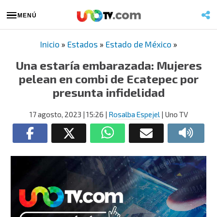
MENÚ
Inicio
»
Estados
»
Estado de México
»
Una estaría embarazada: Mujeres
pelean en combi de Ecatepec por
presunta infidelidad
17 agosto, 2023
| 15:26
|
Rosalba Espejel
| Uno TV