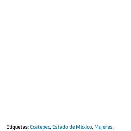
Etiquetas:
Ecatepec
,
Estado de México
,
Mujeres
,