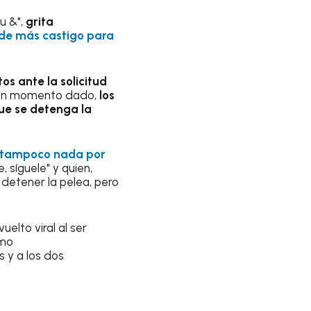
su &",
grita
de más castigo para
os ante la solicitud
 un momento dado,
los
ue se detenga la
e tampoco nada por
, síguele" y quien,
detener la pelea, pero
elto viral al ser
omo
 y a los dos