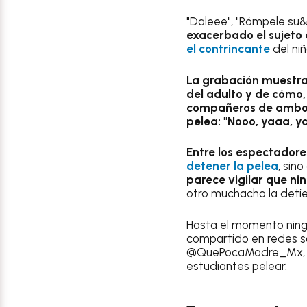
"Daleee", "Rómpele su&",
exacerbado el sujeto
el contrincante
del niñ
La grabación muestra q
del adulto y de cómo,
compañeros de ambos 
pelea: "Nooo, yaaa, y
Entre los espectadore
detener la pelea
, sino
parece vigilar que nin
otro muchacho la detie
Hasta el momento ningu
compartido en redes s
@QuePocaMadre_Mx, don
estudiantes pelear.