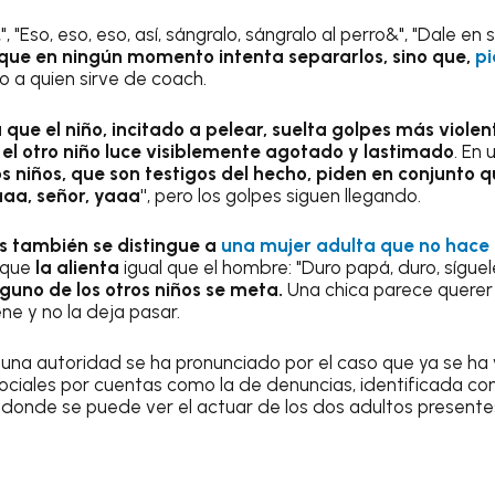
 "Eso, eso, eso, así, sángralo, sángralo al perro&", "Dale en 
 que en ningún momento intenta separarlos, sino que,
pi
o a quien sirve de coach.
ue el niño, incitado a pelear, suelta golpes más violent
 el otro niño luce visiblemente agotado y lastimado
. En
niños, que son testigos del hecho, piden en conjunto q
aaa, señor, yaaa"
, pero los golpes siguen llegando.
s también se distingue a
una mujer adulta que no hac
 que
la alienta
igual que el hombre: "Duro papá, duro, síguele
guno de los otros niños se meta.
Una chica parece querer 
ne y no la deja pasar.
na autoridad se ha pronunciado por el caso que ya se ha vu
ociales por cuentas como la de denuncias, identificada c
de se puede ver el actuar de los dos adultos presentes