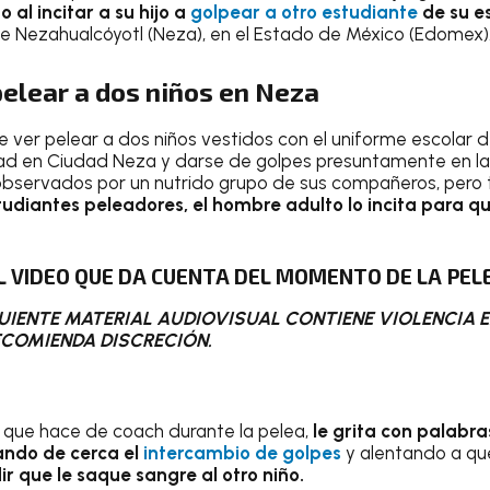
 al incitar a su hijo a
golpear a otro estudiante
de su e
de Nezahualcóyotl (Neza), en el Estado de México (Edomex)
pelear a dos niños en Neza
e ver pelear a dos niños vestidos con el uniforme escolar d
ad en Ciudad Neza y darse de golpes presuntamente en la
 observados por un nutrido grupo de sus compañeros, per
udiantes peleadores, el hombre adulto lo incita para que
L VIDEO QUE DA CUENTA DEL MOMENTO DE LA PEL
GUIENTE MATERIAL AUDIOVISUAL CONTIENE VIOLENCIA E
ECOMIENDA DISCRECIÓN.
to que hace de coach durante la pelea,
le grita con palabra
sando de cerca el
intercambio de golpes
y alentando a qu
dir que le saque sangre al otro niño.