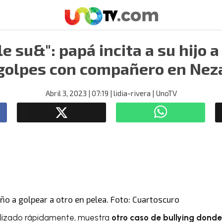
 su&": papá incita a su hijo a
golpes con compañero en Nez
Abril 3, 2023
| 07:19
| lidia-rivera
| UnoTV
iño a golpear a otro en pelea. Foto: Cuartoscuro
ralizado rápidamente, muestra
otro caso de bullying dond