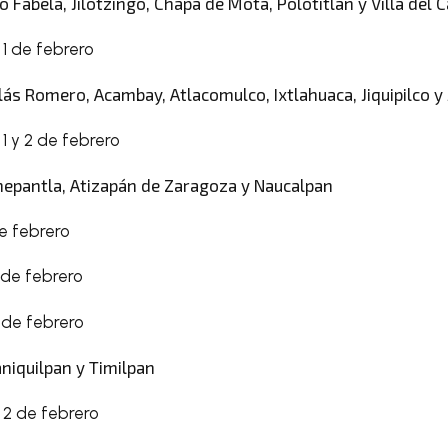
ro Fabela, Jilotzingo, Chapa de Mota, Polotitlán y Villa del 
1 de febrero
lás Romero, Acambay, Atlacomulco, Ixtlahuaca, Jiquipilco y 
1 y 2 de febrero
lnepantla, Atizapán de Zaragoza y Naucalpan
1 de febrero
 2 de febrero
 3 de febrero
niquilpan y Timilpan
 2 de febrero