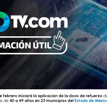
de febrero iniciará la aplicación de la dosis de refuerzo
de
as de
40 a 49 años en 23 municipios del
Estado de Méxic