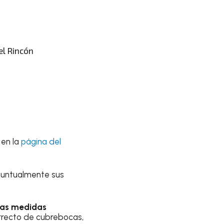
el Rincón
 en la
página del
puntualmente sus
 las medidas
orrecto de cubrebocas,