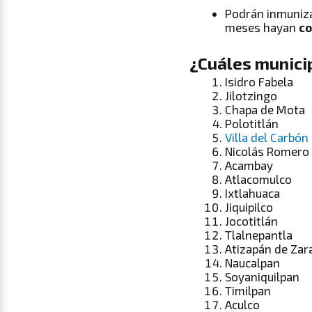
Podrán inmuniz
meses hayan
c
¿Cuáles munici
Isidro Fabela
Jilotzingo
Chapa de Mota
Polotitlán
Villa del Carbón
Nicolás Romero
Acambay
Atlacomulco
Ixtlahuaca
Jiquipilco
Jocotitlán
Tlalnepantla
Atizapán de Za
Naucalpan
Soyaniquilpan
Timilpan
Aculco