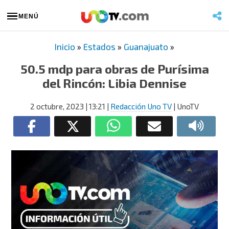
MENÚ
Inicio
»
Estados
»
Guanajuato
»
50.5 mdp para obras de Purísima
del Rincón: Libia Dennise
2 octubre, 2023
| 13:21
|
Redacción Uno TV
| UnoTV