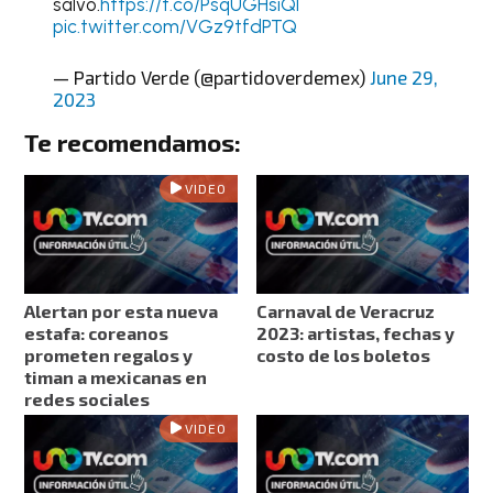
salvo.
https://t.co/PsqUGHsiQI
pic.twitter.com/VGz9tfdPTQ
— Partido Verde (@partidoverdemex)
June 29,
2023
Te recomendamos:
VIDEO
Alertan por esta nueva
Carnaval de Veracruz
estafa: coreanos
2023: artistas, fechas y
prometen regalos y
costo de los boletos
timan a mexicanas en
redes sociales
VIDEO