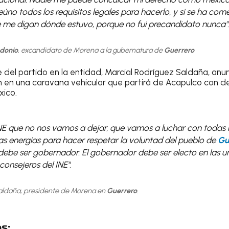
úno todos los requisitos legales para hacerlo, y si se ha com
ue me digan dónde estuvo, porque no fui precandidato nunca".
donio
, excandidato de Morena a la gubernatura de
Guerrero
 del partido en la entidad, Marcial Rodríguez Saldaña, anu
 en una caravana vehicular que partirá de Acapulco con des
xico.
INE que no nos vamos a dejar, que vamos a luchar con todas 
as energías para hacer respetar la voluntad del pueblo de
Gu
debe ser gobernador. El gobernador debe ser electo en las ur
 consejeros del INE".
aldaña, presidente de Morena en
Guerrero
.
s: