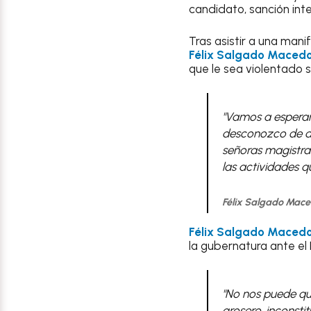
candidato, sanción inter
Tras asistir a una man
Félix Salgado Maced
que le sea violentado 
"Vamos a esperar 
desconozco de dó
señoras magistra
las actividades q
Félix Salgado Mace
Félix Salgado Maced
la gubernatura ante el 
"No nos puede qui
grosero, inconst