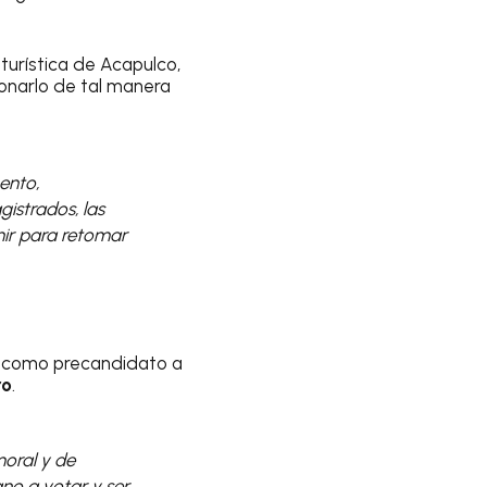
turística de Acapulco,
ionarlo de tal manera
ento,
istrados, las
nir para retomar
ró como precandidato a
ro
.
moral y de
no a votar y ser