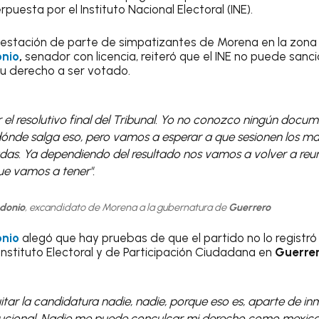
puesta por el Instituto Nacional Electoral (INE).
ifestación de parte de simpatizantes de Morena en la zona 
onio
,
senador con licencia, reiteró que el INE no puede sanc
su derecho a ser votado.
el resolutivo final del Tribunal. Yo no conozco ningún docum
nde salga eso, pero vamos a esperar a que sesionen los mag
das. Ya dependiendo del resultado nos vamos a volver a reu
ue vamos a tener".
donio
, excandidato de Morena a la gubernatura de
Guerrero
onio
alegó que hay pruebas de que el partido no lo regist
Instituto Electoral y de Participación Ciudadana en
Guerre
tar la candidatura nadie, nadie, porque eso es, aparte de in
itucional. Nadie me puede conculcar mi derecho como mexica