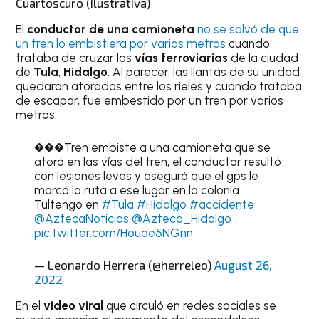
Cuartoscuro (Ilustrativa)
El
conductor de una camioneta
no se salvó de que
un tren lo embistiera por varios metros
cuando
trataba de cruzar las
vías ferroviarias
de la ciudad
de
Tula
,
Hidalgo
. Al parecer, las llantas de su unidad
quedaron atoradas entre los rieles y cuando trataba
de escapar, fue embestido por un tren por varios
metros.
���Tren embiste a una camioneta que se
atoró en las vías del tren, el conductor resultó
con lesiones leves y aseguró que el gps le
marcó la ruta a ese lugar en la colonia
Tultengo en
#Tula
#Hidalgo
#accidente
@AztecaNoticias
@Azteca_Hidalgo
pic.twitter.com/Houae5NGnn
— Leonardo Herrera (@herreleo)
August 26,
2022
En el
video viral
que circuló en redes sociales se