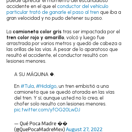
puede apreciar el momento del escandaloso
accidente en el que el
conductor del vehículo
particular trató de ganarle el paso al tren
que iba a
gran velocidad y no pudo detener su paso.
La
camioneta color gris
tras ser impactada por el
tren color rojo y amarillo
, volcó y luego fue
arrastrada por varios metros y quedó de cabeza a
las orillas de las vías. A pesar de lo aparatoso que
resultó el accidente, el conductor resultó con
lesiones menores.
A SU MÁQUINA �.
En
#Tula
,
#Hidalgo
, un tren embistió a una
camioneta que se quedó atorada en las vías
del tren. Y sí, aunque usted no lo crea, el
chofer solo resulto con lesiones menores.
pic.twitter.com/yfOG20LwDJ
— Qué Poca Madre ��
(@QuePocaMadreMex)
August 27, 2022