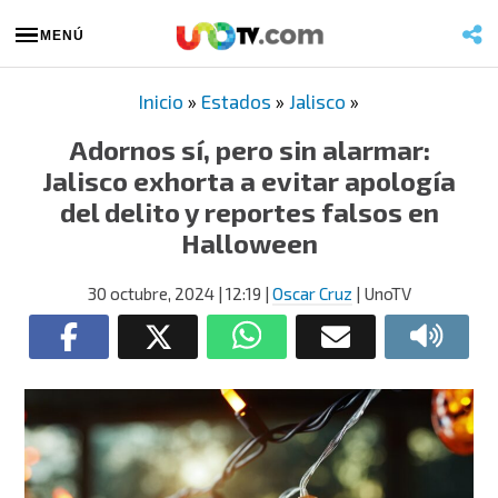
MENÚ
Inicio
»
Estados
»
Jalisco
»
Adornos sí, pero sin alarmar:
Jalisco exhorta a evitar apología
del delito y reportes falsos en
Halloween
30 octubre, 2024
| 12:19
|
Oscar Cruz
| UnoTV