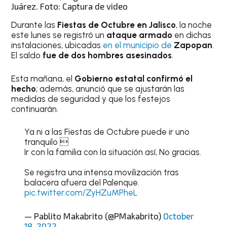
Juárez. Foto: Captura de video
Durante las
Fiestas de Octubre en Jalisco
, la noche
este lunes se registró un
ataque armado
en dichas
instalaciones, ubicadas
en el municipio de
Zapopan
.
El saldo
fue de dos hombres asesinados
.
Esta mañana, el
Gobierno estatal confirmó el
hecho
; además, anunció que se ajustarán las
medidas de seguridad y que los festejos
continuarán.
Ya ni a las Fiestas de Octubre puede ir uno
tranquilo 
Ir con la familia con la situación así, No gracias.
Se registra una intensa movilización tras
balacera afuera del Palenque.
pic.twitter.com/ZyHZuMPheL
— Pablito Makabrito (@PMakabrito)
October
18, 2022