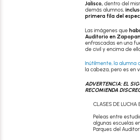
Jalisco,
dentro del mis
demás alumnos,
inclu
primera fila del espec
Las imágenes que
habr
Auditorio en Zapopa
enfrascadas en una fue
de civil y encima de el
Inútilmente, la alumna 
la cabeza, pero es en 
ADVERTENCIA: EL SIG
RECOMIENDA DISCREC
CLASES DE LUCHA E
Peleas entre estudi
algunas escuelas e
Parques del Auditor