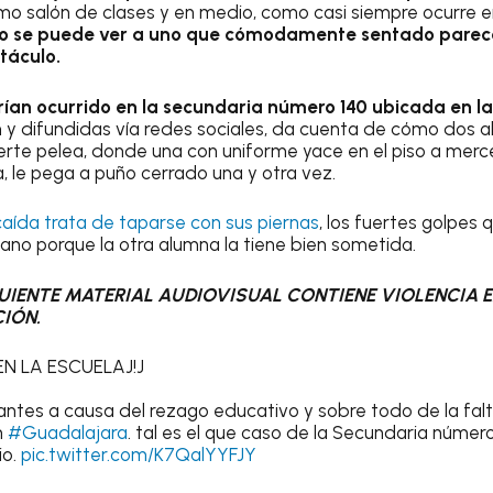
mo salón de clases y en medio, como casi siempre ocurre e
so se puede ver a uno que cómodamente sentado parece
táculo.
ían ocurrido en la secundaria número 140 ubicada en la
n
y difundidas vía redes sociales, da cuenta de cómo dos 
rte pelea, donde una con uniforme yace en el piso a merc
la, le pega a puño cerrado una y otra vez.
caída trata de taparse con sus piernas
, los fuertes golpes 
vano porque la otra alumna la tiene bien sometida.
UIENTE MATERIAL AUDIOVISUAL CONTIENE VIOLENCIA EX
IÓN.
N LA ESCUELAJ!J
antes a causa del rezago educativo y sobre todo de la fa
n
#Guadalajara
. tal es el que caso de la Secundaria número 
io.
pic.twitter.com/K7QalYYFJY