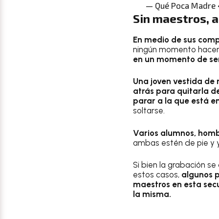
— Qué Poca Madr
Sin maestros, a
En medio de sus compa
ningún momento hacen 
en un momento de se
Una joven vestida de 
atrás para quitarla d
parar a la que está en
soltarse.
Varios alumnos, hombr
ambas estén de pie y ya
Si bien la grabación s
estos casos,
algunos p
maestros en esta secu
la misma.