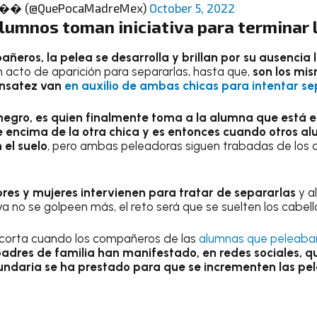
e �� (@QuePocaMadreMex)
October 5, 2022
lumnos toman iniciativa para terminar 
ñeros, la pelea se desarrolla y brillan por su ausencia 
acto de aparición para separarlas, hasta que,
son los mi
nsatez van
en auxilio de ambas chicas para intentar se
negro, es quien finalmente toma a la alumna que está e
e encima de la otra chica y es entonces cuando otros 
 el suelo
, pero ambas peleadoras siguen trabadas de los c
es y mujeres intervienen para tratar de separarlas
y a
 no se golpeen más, el reto será que se suelten los cabell
e corta cuando los compañeros de las
alumnas que peleaba
adres de familia han manifestado, en redes sociales, qu
ndaria se ha prestado para que se incrementen las pel