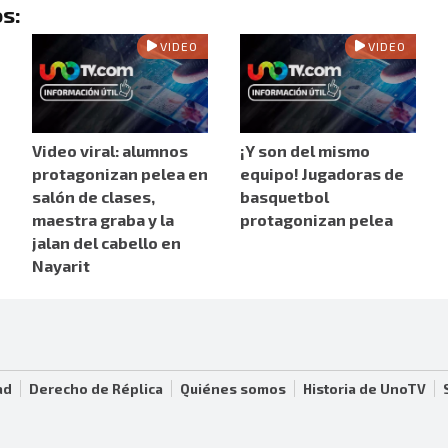
s:
VIDEO
VIDEO
Video viral: alumnos
¡Y son del mismo
protagonizan pelea en
equipo! Jugadoras de
salón de clases,
basquetbol
maestra graba y la
protagonizan pelea
jalan del cabello en
Nayarit
ad
Derecho de Réplica
Quiénes somos
Historia de UnoTV