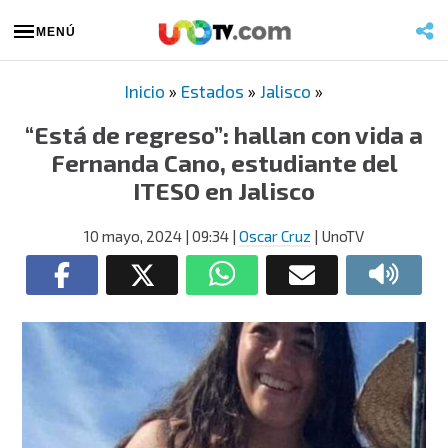
MENÚ
Inicio
»
Estados
»
Jalisco
»
“Está de regreso”: hallan con vida a
Fernanda Cano, estudiante del
ITESO en Jalisco
10 mayo, 2024
| 09:34
|
Oscar Cruz
| UnoTV