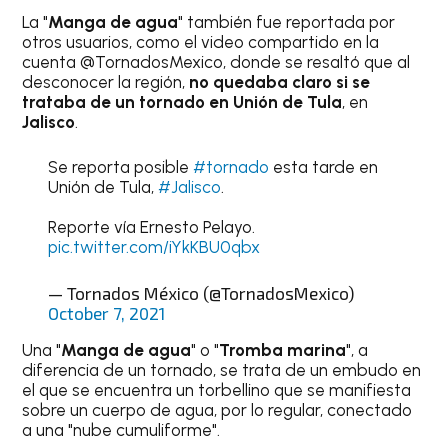
La "
Manga de agua
" también fue reportada por
otros usuarios, como el video compartido en la
cuenta @TornadosMexico, donde se resaltó que al
desconocer la región,
no quedaba claro si se
trataba de un tornado en Unión de Tula
, en
Jalisco
.
Se reporta posible
#tornado
esta tarde en
Unión de Tula,
#Jalisco
.
Reporte vía Ernesto Pelayo.
pic.twitter.com/iYkKBU0qbx
— Tornados México (@TornadosMexico)
October 7, 2021
Una "
Manga de agua
" o "
Tromba marina
", a
diferencia de un tornado, se trata de un embudo en
el que se encuentra un torbellino que se manifiesta
sobre un cuerpo de agua, por lo regular, conectado
a una "nube cumuliforme".