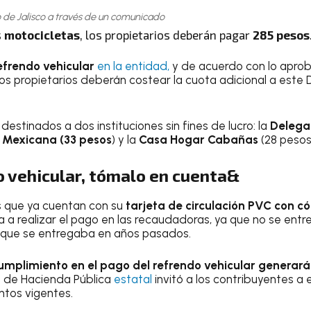
 de Jalisco a través de un comunicado
s
motocicletas
, los propietarios deberán pagar
285 pesos
efrendo vehicular
en la entidad,
y de acuerdo con lo aprob
 los propietarios deberán costear la cuota adicional a este
destinados a dos instituciones sin fines de lucro: la
Delegac
 Mexicana (33 pesos
) y la
Casa Hogar Cabañas
(28 pesos
o vehicular, tómalo en cuenta&
s que ya cuentan con su
tarjeta de circulación PVC con c
 a realizar el pago en las recaudadoras, ya que no se ent
a que se entregaba en años pasados.
cumplimiento en el pago del refrendo vehicular generar
ía de Hacienda Pública
estatal
invitó a los contribuyentes a 
ntos vigentes.