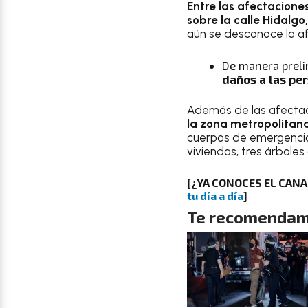
Entre las afectacione
sobre la calle Hidalg
aún se desconoce la afe
De manera preli
daños a las pe
Además de las afectaci
la zona metropolitan
cuerpos de emergencia 
viviendas, tres árbole
[¿YA CONOCES EL CAN
tu día a día
]
Te recomendam