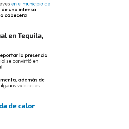
ueves
en el municipio de
 de una intensa
 la cabecera
al en Tequila,
eportar la presencia
vial se convirtió en
l.
ormenta, además de
 algunas vialidades
da de calor