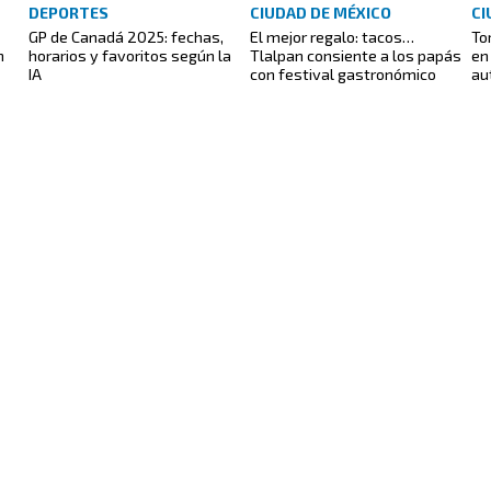
DEPORTES
CIUDAD DE MÉXICO
CI
GP de Canadá 2025: fechas,
El mejor regalo: tacos…
To
n
horarios y favoritos según la
Tlalpan consiente a los papás
en
IA
con festival gastronómico
au