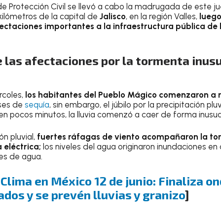
de Protección Civil se llevó a cabo la madrugada de este j
kilómetros de la capital de
Jalisco
, en la región Valles,
luego
ctaciones importantes a la infraestructura pública de
 las afectaciones por la tormenta inusu
rcoles,
los habitantes del Pueblo Mágico comenzaron a r
eses de
sequía
, sin embargo, el júbilo por la precipitación plu
n pocos minutos, la lluvia comenzó a caer de forma inusua
ón pluvial,
fuertes ráfagas de viento acompañaron la t
eléctrica;
los niveles del agua originaron inundaciones en
tes de agua.
:
Clima en México 12 de junio: Finaliza on
ados y se prevén lluvias y granizo
]