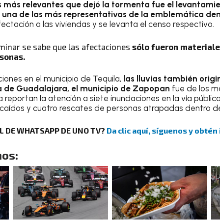
s más relevantes que dejó la tormenta fue el levantami
o, una de las más representativas de la emblemática dem
ctación a las viviendas y se levanta el censo respectivo.
minar se sabe que las afectaciones
sólo fueron materiale
rsonas.
ones en el municipio de Tequila,
las lluvias también orig
a de Guadalajara, el municipio de Zapopan
fue de los m
reportan la atención a siete inundaciones en la vía públic
s caídos y cuatro rescates de personas atrapadas dentro de
AL DE WHATSAPP DE UNO TV?
Da clic aquí, síguenos y obtén
os: