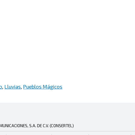
o
,
Lluvias
,
Pueblos Mágicos
NICACIONES, S.A. DE C.V. (CONSERTEL)