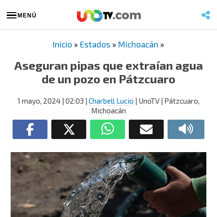
MENÚ
Inicio
»
Estados
»
Michoacán
»
Aseguran pipas que extraían agua
de un pozo en Pátzcuaro
1 mayo, 2024
| 02:03
|
Charbell Lucio
| UnoTV | Pátzcuaro,
Michoacán