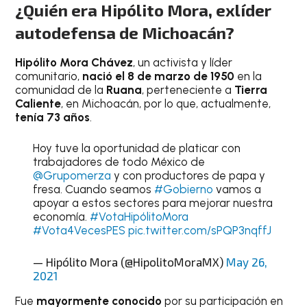
¿Quién era Hipólito Mora, exlíder
autodefensa de Michoacán?
Hipólito Mora Chávez
, un activista y líder
comunitario,
nació el 8 de marzo de 1950
en la
comunidad de la
Ruana
, perteneciente a
Tierra
Caliente
, en Michoacán, por lo que, actualmente,
tenía 73 años
.
Hoy tuve la oportunidad de platicar con
trabajadores de todo México de
@Grupomerza
y con productores de papa y
fresa. Cuando seamos
#Gobierno
vamos a
apoyar a estos sectores para mejorar nuestra
economía.
#VotaHipólitoMora
#Vota4VecesPES
pic.twitter.com/sPQP3nqffJ
— Hipólito Mora (@HipolitoMoraMX)
May 26,
2021
Fue
mayormente conocido
por su participación en