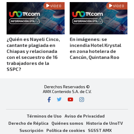
VIDEO
VIDEO
¿Quién es Nayeli Cinco,
En imágenes: se
cantante plagiada en
incendia Hotel Krystal
Chiapas y relacionada
en zona hotelera de
con el secuestro de 16
Cancún, Quintana Roo
trabajadores de la
SSPC?
Derechos Reservados ©
AMX Contenido S.A. de C.V.
Términos de Uso
Aviso de Privacidad
Derecho de Réplica
Quiénes somos
Historia de UnoTV
Suscripción
Política de cookies
SGSST AMX