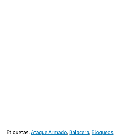
Etiquetas:
Ataque Armado
,
Balacera
,
Bloqueos
,