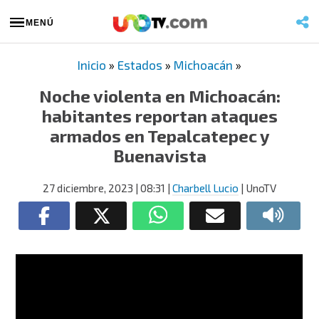
MENÚ
Inicio
»
Estados
»
Michoacán
»
Noche violenta en Michoacán:
habitantes reportan ataques
armados en Tepalcatepec y
Buenavista
27 diciembre, 2023
| 08:31
|
Charbell Lucio
| UnoTV