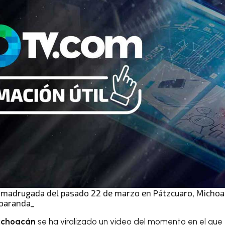
la madrugada del pasado 22 de marzo en Pátzcuaro, Michoa
ioaranda_
ichoacán
se ha viralizado un video del momento en el que