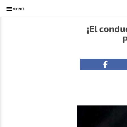
MENÚ
¡El condu
P