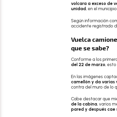
volcara a exceso de 
unidad
, en el municipi
Según información com
accidente registrado 
Vuelca camionet
que se sabe?
Conforme a los primero
del 22 de marzo
, esto
En las imágenes capta
camellón y da varias v
contra del muro de lo 
Cabe destacar que mien
de la cabina
, varios m
pared y después cae s