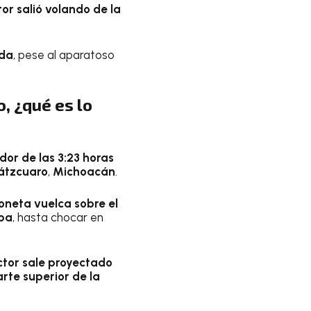
or salió volando de la
ida
, pese al aparatoso
, ¿qué es lo
or de las 3:23 horas
átzcuaro
,
Michoacán
.
oneta vuelca sobre el
aba
, hasta chocar en
ctor sale proyectado
rte superior de la