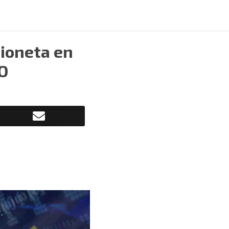
mioneta en
O