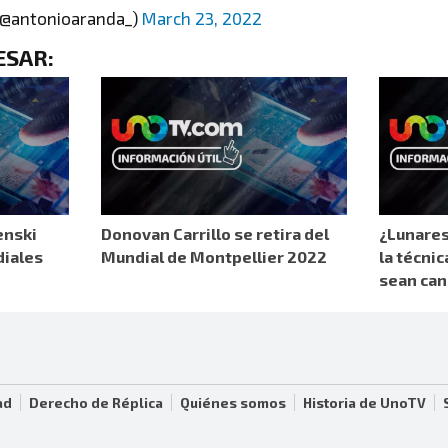
(@antonioaranda_)
March 23, 2022
ESAR:
enski
Donovan Carrillo se retira del
¿Lunares
diales
Mundial de Montpellier 2022
la técnic
sean can
ad
Derecho de Réplica
Quiénes somos
Historia de UnoTV