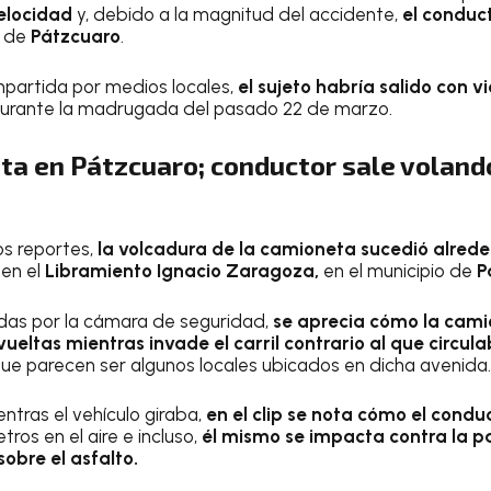
velocidad
y, debido a la magnitud del accidente,
el conduct
o de
Pátzcuaro
.
partida por medios locales,
el sujeto habría salido con v
durante la madrugada del pasado 22 de marzo.
a en Pátzcuaro; conductor sale volando
s reportes,
la volcadura de la camioneta sucedió alreded
 en el
Libramiento Ignacio Zaragoza,
en el municipio de
P
das por la cámara de seguridad,
se aprecia cómo la cami
ueltas mientras invade el carril contrario al que circul
que parecen ser algunos locales ubicados en dicha avenida.
tras el vehículo giraba,
en el clip se nota cómo el condu
etros en el aire e incluso,
él mismo se impacta contra la pa
obre el asfalto.