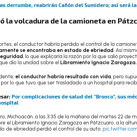
as derrumbe, reabrirán Cañón del Sumidero; así será l
ó la volcadura de la camioneta en Pátz
rtes, el conductor habría perdido el control de la camione
tamente se encontraba en estado de ebriedad
. Así mism
seguridad
, lo que explicaría la razón por la que salió proye
que dio la unidad sobre el
Libramiento Ignacio Zaragoza.
idente,
el conductor habría resultado con vida
, pero sup
 por lo que tuvo que ser trasladado a un hospital para reci
esar:
Por complicaciones de salud del "Bronco", sus mé
hospital
o, Michoacán, a las 3:35 de la mañana del martes 22 de ma
re el Libramiento Ignacio Zaragoza en Pátzcuaro, a la altur
o de ebriedad perdió el control de su auto.
pic.twitter.c