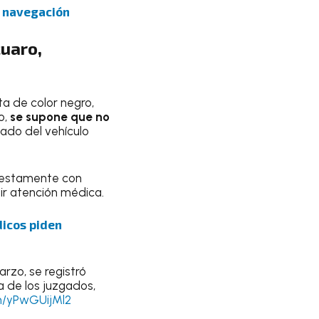
a navegación
cuaro,
ta de color negro,
o,
se supone que no
ctado del vehículo
uestamente con
bir atención médica.
dicos piden
rzo, se registró
a de los juzgados,
om/yPwGUijMl2