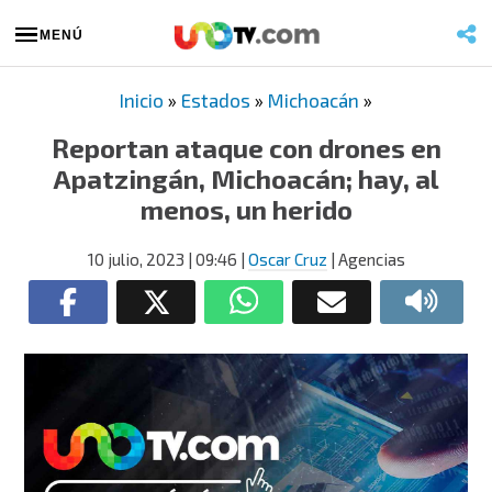
MENÚ
Inicio
»
Estados
»
Michoacán
»
Reportan ataque con drones en
Apatzingán, Michoacán; hay, al
menos, un herido
10 julio, 2023
| 09:46
|
Oscar Cruz
| Agencias