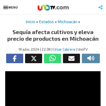
MENÚ
Inicio
»
Estados
»
Michoacán
»
Sequía afecta cultivos y eleva
precio de productos en Michoacán
19 julio, 2024
| 22:38
|
César Cabrera
| UnoTV