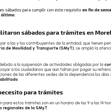
res sábados para cumplir con este requisito
en fin de sema
l último
.
ilitaron sábados para trámites en More
yar a las y los contribuyentes de la entidad, que tienen pe
ría de Movilidad y Transporte (SMyT),
se amplió la atenci
ebido a la suspensión de actividades obligadas por la
con
apoyar a los ciudadanos que aún faltan por pagar su refrend
aciones de las diferentes sedes de la dependencia los días
habilitado
.
necesito para trámites
n para estos trámites son en un horario de las 9 a las 14 ho
s regionales de la SMyT
.