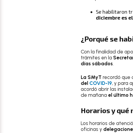
Se habilitaron t
diciembre
es e
¿Porqué se hab
Con la finalidad de apo
trámites en la
Secreta
días sábados
.
La SMyT
recordó que d
del
COVID-19
, y para 
acordó abrir las instal
de mañana
el último 
Horarios y qué 
Los horarios de atenció
oficinas y
delegacione