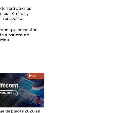
ada será para las
 los trámites y
 Transporte.
endrán que presentar
e y tarjeta de
gina:
VIDEO
nje de placas 2020 en