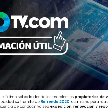
 el último sábado donde los morelenses
propietarios de v
modidad su trámite de
Refrendo 2020
, así mismo para reali
licencia de conducir, ya sea
expedición, renovación y repo