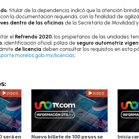
ado
, titular de la dependencia, indicó que la atención brind
on la documentación requerida, con la finalidad de agilizar
ves dentro de las oficinas
de la Secretaría de Movilidad y
tar el
Refrendo 2020
, los propietarios de las unidades t
o
, identificación oficial, póliza de
seguro automotriz vigent
trámite
de licencia
deben consultar los requisitos en esta pá
sporte.morelos.gob.mx/licencias
.
s:
VIDEO
VIDEO
D será en
Nuevo billete de 100 pesos se
Inicia ca