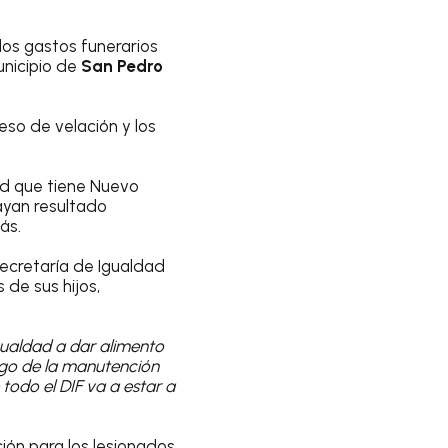
los gastos funerarios
unicipio de
San Pedro
eso de velación y los
lud que tiene Nuevo
ayan resultado
ás.
Secretaría de Igualdad
 de sus hijos,
igualdad a dar alimento
rgo de la manutención
todo el DIF va a estar a
ón para los lesionados