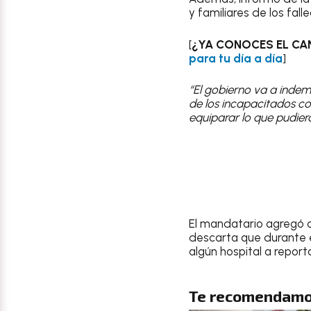
y familiares de los falle
[
¿YA CONOCES EL CA
para tu día a día
]
“El gobierno va a indemn
de los incapacitados co
equiparar lo que pudiera
El mandatario agregó q
descarta que durante 
algún hospital a report
Te recomendamo