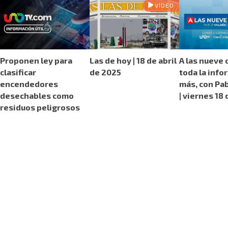
VIDEO
Proponen ley para
Las de hoy | 18 de abril
A las nueve 
clasificar
de 2025
toda la info
encendedores
más, con Pa
desechables como
| viernes 18 
residuos peligrosos