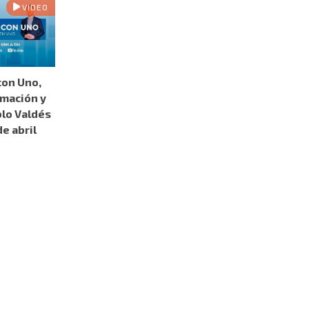
VIDEO
con Uno,
rmación y
blo Valdés
de abril