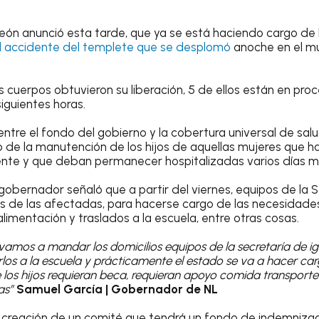
eón anunció esta tarde, que ya se está haciendo cargo de 
 el accidente del templete que se desplomó
anoche en el m
 cuerpos obtuvieron su liberación, 5 de ellos están en proc
siguientes horas.
entre el fondo del gobierno y la cobertura universal de sa
o de la manutención de los hijos de aquellas mujeres que h
ente y que deban permanecer hospitalizadas varios días m
 gobernador señaló que a partir del viernes, equipos de la 
os de las afectadas, para hacerse cargo de las necesidades
imentación y traslados a la escuela, entre otras cosas.
y vamos a mandar los domicilios equipos de la secretaría de 
os a la escuela y prácticamente el estado se va a hacer ca
 los hijos requieran beca, requieran apoyo comida transporte 
ias”
Samuel García | Gobernador de NL
creación de un comité que tendrá un fondo de indemnizaci