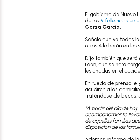
El gobierno de Nuevo L
de los
9 fallecidos en
Garza García.
Señaló que ya todos los
otros 4 lo harán en las 
Dijo también que será 
León, que se hará carg
lesionadas en el accid
En rueda de prensa, el
acudirán a los domicili
tratándose de becas, al
“A partir del día de ho
acompañamiento llevarl
de aquellas familias que
disposición de las famil
Además, informó de la 