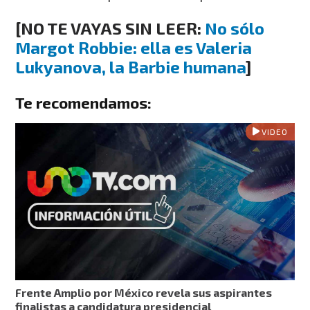
[
NO TE VAYAS SIN LEER:
No sólo
Margot Robbie: ella es Valeria
Lukyanova, la Barbie humana
]
Te recomendamos:
VIDEO
Frente Amplio por México revela sus aspirantes
finalistas a candidatura presidencial