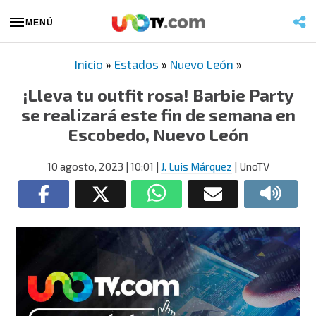
MENÚ
Inicio
»
Estados
»
Nuevo León
»
¡Lleva tu outfit rosa! Barbie Party
se realizará este fin de semana en
Escobedo, Nuevo León
10 agosto, 2023
| 10:01
|
J. Luis Márquez
| UnoTV