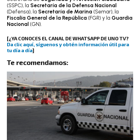
(SSPC), la
Secretaría de la Defensa Nacional
(Defensa), la
Secretaría de Marina
(Semar), la
Fiscalía General de la República
(FGR) y la
Guardia
Nacional
(GN).
[
¿YA CONOCES EL CANAL DE WHATSAPP DE UNO TV?
Da clic aquí, síguenos y obtén información útil para
tu día a día
]
Te recomendamos: