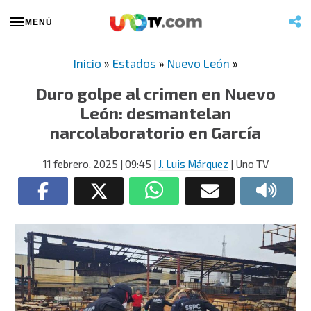
MENÚ
Inicio
»
Estados
»
Nuevo León
»
Duro golpe al crimen en Nuevo
León: desmantelan
narcolaboratorio en García
11 febrero, 2025
| 09:45
|
J. Luis Márquez
| Uno TV