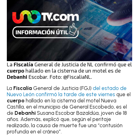
La
Fiscalía
General de Justicia de NL confirmó que el
cuerpo
hallado en la cisterna de un motel es de
Debanhi
Escobar. Foto: @FiscaliaNL.
La
Fiscalía
General de Justicia (FGJ)
del estado de
Nuevo León confirmó la tarde de este viernes
que el
cuerpo
hallado en la cisterna del motel Nueva
Castilla, en el municipio de General Escobedo, es el
de
Debanhi
Susana Escobar Bazaldúa, joven de 18
años. Además, explicó que, según el peritaje
realizado, la causa de muerte fue una “contusión
profunda en el cráneo”.