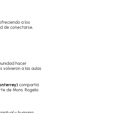
ofreciendo a los
ad de conectarse,
omunidad hacer
es volvieron a las aulas
Monterrey)
compartió
rte de Mons. Rogelio
spiritual y humana