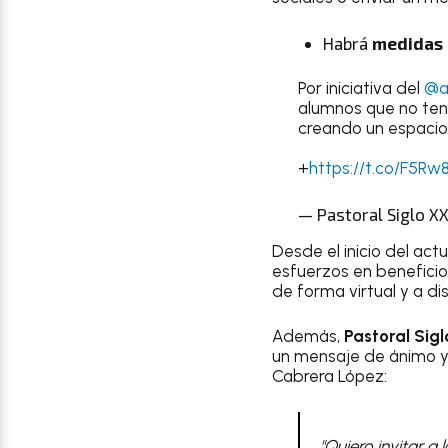
Habrá
medidas 
Por iniciativa del
@a
alumnos que no ten
creando un espacio 
+
https://t.co/F5R
— Pastoral Siglo XX
Desde el inicio del act
esfuerzos en benefici
de forma virtual y a di
Además,
Pastoral Sigl
un mensaje de ánimo y 
Cabrera López:
"Quiero invitar a