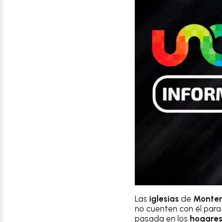
Las
iglesias
de
Monter
no cuenten con él par
pasada en los
hogare