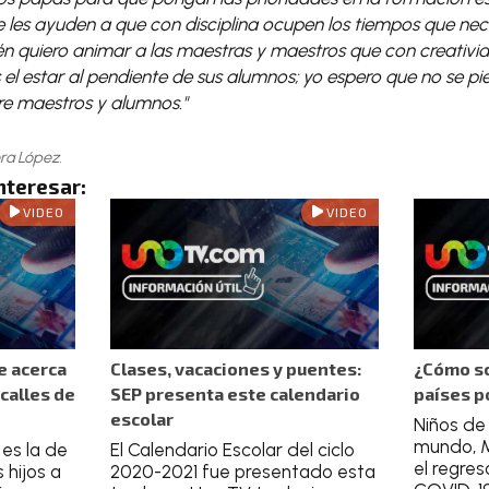
ue les ayuden a que con disciplina ocupen los tiempos que nec
én quiero animar a las maestras y maestros que con creativ
 estar al pendiente de sus alumnos; yo espero que no se pie
re maestros y alumnos."
ra López.
nteresar:
VIDEO
VIDEO
e acerca
Clases, vacaciones y puentes:
¿Cómo so
 calles de
SEP presenta este calendario
países p
escolar
Niños de
mundo, Mé
 es la de
El Calendario Escolar del ciclo
el regres
 hijos a
2020-2021 fue presentado esta