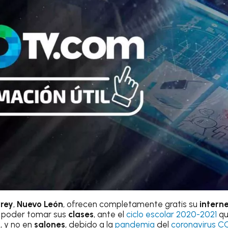
rey
,
Nuevo León
, ofrecen completamente gratis su
intern
a poder tomar sus
clases
, ante el
ciclo escolar 2020-2021
qu
s
, y no en
salones
, debido a la
pandemia
del
coronavirus C