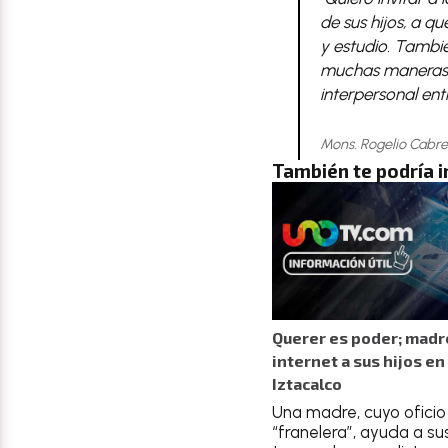
de sus hijos, a q
y estudio. Tambi
muchas maneras el
interpersonal ent
Mons. Rogelio Cabre
También te podría i
Querer es poder; madr
internet a sus hijos en
Iztacalco
Una madre, cuyo oficio
“franelera”, ayuda a sus