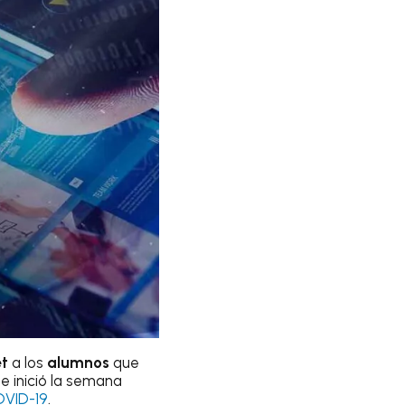
et
a los
alumnos
que
e inició la semana
OVID-19
.