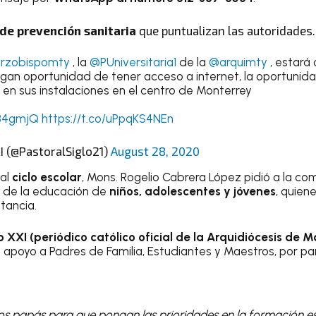
de prevención sanitaria
que puntualizan las autoridades.
rzobispomty
, la
@PUniversitaria1
de la
@arquimty
, estará 
gan oportunidad de tener acceso a internet, la oportunid
en sus instalaciones en el centro de Monterrey
w84gmjQ
https://t.co/uPpqKS4NEn
I (@PastoralSiglo21)
August 28, 2020
ual
ciclo escolar
, Mons. Rogelio Cabrera López pidió a la c
o de la educación de
niños, adolescentes y jóvenes
, quien
stancia.
o XXI (periódico católico oficial de la Arquidiócesis de 
apoyo a Padres de Familia, Estudiantes y Maestros, por pa
 los papás para que pongan las prioridades en la formación e