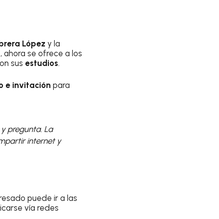
brera López
y la
a, ahora se ofrece a los
con sus
estudios
.
 e invitación
para
 y pregunta. La
mpartir internet y
eresado puede ir a las
icarse vía redes