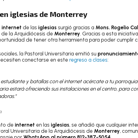
 en iglesias de Monterrey
l
internet
de las
iglesias
surgió gracias a
Mons. Rogelio Ca
, de la Arquidiócesis de
Monterrey
. Gracias a esta iniciativ
ortunidad de tener otra herramienta para poder cumplir 
ociales, la Pastoral Universitaria emitió su
pronunciamiento
necesiten conectarse en este
regreso a clases
:
s estudiante y batallas con el internet acércate a tu parroquia
taria estará ofreciendo sus instalaciones en el centro, para co
doras."
a.
nto de
internet
en las
iglesias
, se añadió que cualquier int
toral Universitaria de la Arquidiócesis de
Monterrey
, comun
ensaje por
WhatsApp al número 812-387-5054
.