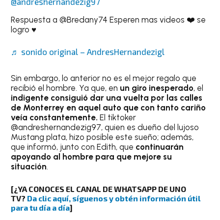
@andreshernandezig97
Respuesta a @Bredany74 Esperen mas videos ❤️ se
logro ♥️
♬ sonido original – AndresHernandezigl
Sin embargo, lo anterior no es el mejor regalo que
recibió el hombre. Ya que, en
un giro inesperado
, el
indigente
consiguió dar una vuelta por las calles
de Monterrey en aquel auto que con tanto cariño
veía constantemente.
El tiktoker
@andreshernandezig97, quien es dueño del lujoso
Mustang plata, hizo posible este sueño; además,
que informó, junto con Edith, que
continuarán
apoyando al hombre para que mejore su
situación
.
[
¿YA CONOCES EL CANAL DE WHATSAPP DE UNO
TV?
Da clic aquí, síguenos y obtén información útil
para tu día a día
]