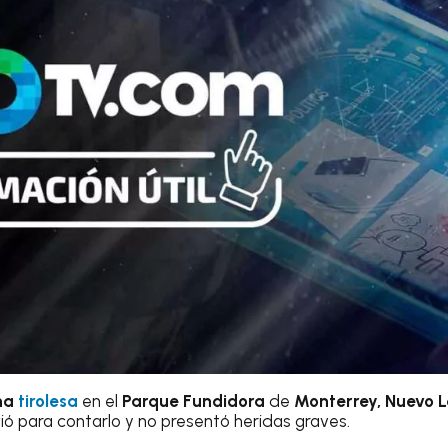
na
tirolesa
en el
Parque Fundidora
de
Monterrey, Nuevo L
vió para contarlo y no presentó heridas graves.