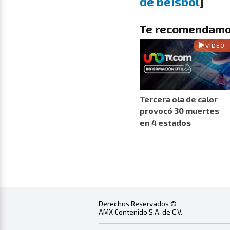
de beisbol
]
Te recomendamo
VIDEO
Tercera ola de calor
provocó 30 muertes
en 4 estados
Derechos Reservados ©
AMX Contenido S.A. de C.V.