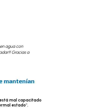
en agua con
dar!!! Gracias a
ue mantenían
 está mal capacitado
rmal estado".