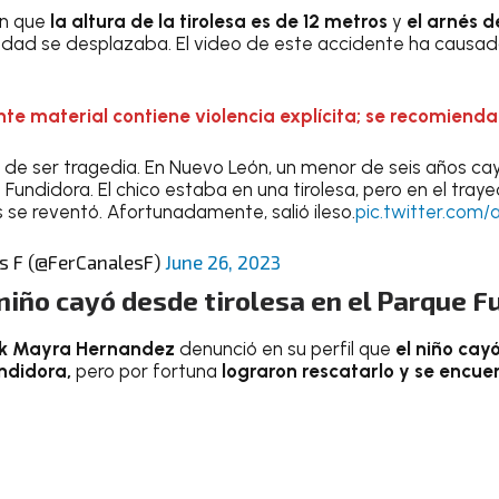
an que
la altura de la tirolesa es de 12 metros
y
el arnés 
edad se desplazaba. El video de este accidente ha causad
nte material contiene violencia explícita; se recomienda
 de ser tragedia. En Nuevo León, un menor de seis años ca
Fundidora. El chico estaba en una tirolesa, pero en el tray
 se reventó. Afortunadamente, salió ileso.
pic.twitter.com
s F (@FerCanalesF)
June 26, 2023
iño cayó desde tirolesa en el Parque F
k Mayra Hernandez
denunció en su perfil que
el niño cay
ndidora,
pero por fortuna
lograron rescatarlo y se encuen