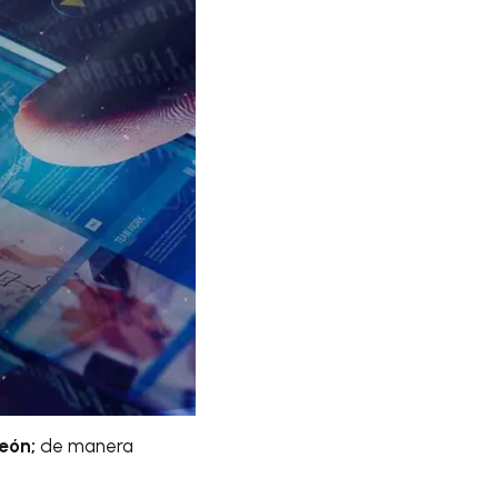
eón;
de manera