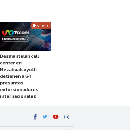
VIDEO
Desmantelan call
center en
Nezahualcóyotl;
detienen a 64
presuntos
extorsionadores
internacionales