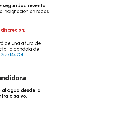
de seguridad reventó
o indignación en redes
 discreción
:
yó de una altura de
ecto, la bandola de
/a7izld4eQ4
undidora
ó al agua desde la
tra a salvo.