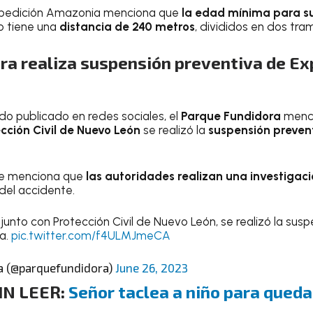
Expedición Amazonia menciona que
la edad mínima para sub
o tiene una
distancia de 240 metros
, divididos en dos tra
ra
realiza suspensión preventiva de Ex
o publicado en redes sociales, el
Parque Fundidora
menci
cción Civil
de Nuevo León
se realizó la
suspensión preven
se menciona que
las autoridades realizan una investigac
del accidente.
junto con Protección Civil de Nuevo León, se realizó la sus
a.
pic.twitter.com/f4ULMJmeCA
a (@parquefundidora)
June 26, 2023
IN LEER:
Señor taclea a niño para queda