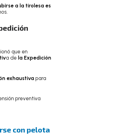
irse a la tirolesa es
mos.
pedición
onó que en
tiv
a de
la Expedición
ión exhaustiva
para
pensión preventiva
rse con pelota