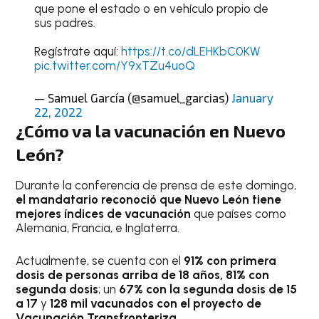
que pone el estado o en vehículo propio de
sus padres.
Regístrate aquí:
https://t.co/dLEHKbC0KW
pic.twitter.com/Y9xTZu4uoQ
— Samuel García (@samuel_garcias)
January
22, 2022
¿Cómo va la vacunación en Nuevo
León?
Durante la conferencia de prensa de este domingo,
el mandatario reconoció que Nuevo León tiene
mejores índices de vacunación
que países como
Alemania, Francia, e Inglaterra.
Actualmente, se cuenta con el
91% con primera
dosis de personas arriba de 18 años,
81% con
segunda dosis
; un
67% con la segunda dosis de 15
a 17
y
128 mil vacunados con el proyecto de
Vacunación Transfronteriza
.