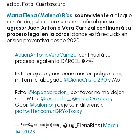
ácido. Foto: Cuartoscuro
María Elena (Malena) Ríos,
sobreviviente
a ataque
con ácido, publicó en su cuenta oficial que
su
agresor Juan Antonio Vera Carrizal continuará su
proceso legal en la cárcel
donde está recluido en
prisión preventiva desde 2020.
#JuanAntonioVeraCarrizal
continuará su
proceso legal en la CÁRCEL �<
Está enojado y nos pone más en peligro a mí,
mi familia, abogada
@DianaCristal290
y Mp
Pdte.
@lopezobrador_
por favor no me dejen
sola, Mtra.
@rosaicela_
,
@FiscalOaxaca
y
Gdor.
@salomonj
deje su indiferencia
pic.twitter.com/rGRYoToxxy
— "%' i(, � (@_ElenaRios)
March
14, 2023