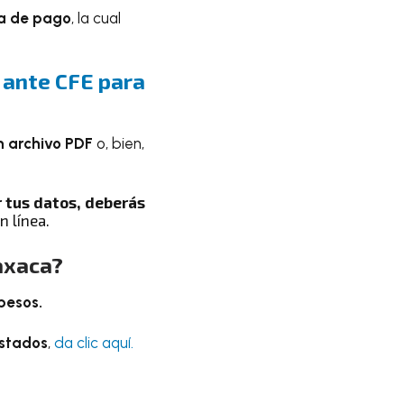
ma de pago
, la cual
 ante CFE para
n archivo PDF
o, bien,
r tus datos, deberás
n línea.
axaca?
pesos.
estados
,
da clic aquí.