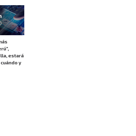
más
rú”,
lla, estará
 cuándo y