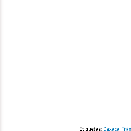
Etiquetas:
Oaxaca
,
Trá