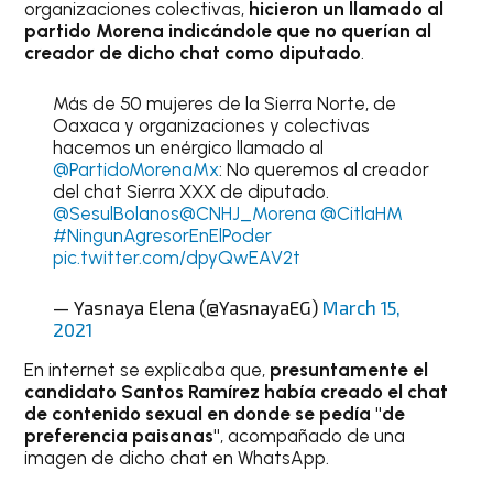
organizaciones colectivas,
hicieron un llamado al
partido Morena indicándole que no querían al
creador de dicho chat como diputado
.
Más de 50 mujeres de la Sierra Norte, de
Oaxaca y organizaciones y colectivas
hacemos un enérgico llamado al
@PartidoMorenaMx
: No queremos al creador
del chat Sierra XXX de diputado.
@SesulBolanos
@CNHJ_Morena
@CitlaHM
#NingunAgresorEnElPoder
pic.twitter.com/dpyQwEAV2t
— Yasnaya Elena (@YasnayaEG)
March 15,
2021
En internet se explicaba que,
presuntamente el
candidato Santos Ramírez había creado el chat
de contenido sexual en donde se pedía "de
preferencia paisanas"
, acompañado de una
imagen de dicho chat en WhatsApp.