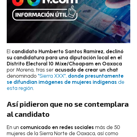
El
candidato Humberto Santos Ramírez, declinó
su candidatura para una diputación local en el
Distrito Electoral 10 Mixe/Choapam en Oaxaca
por Morena, tras ser
acusado de crear un chat
denominado
"Sierra XXX",
donde presuntamente
se difundían imágenes de mujeres indígenas
de
esta región
.
Así pidieron que no se contemplara
al candidato
En un
comunicado en redes sociales
más de 50
mujeres de la Sierra Norte de Oaxaca, así como