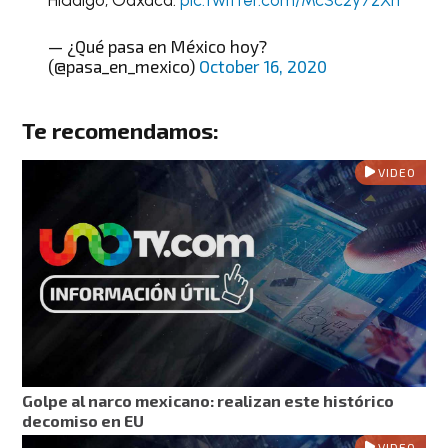
Hidalgo, Oaxaca.
pic.twitter.com/McSc2y7zXn
— ¿Qué pasa en México hoy?
(@pasa_en_mexico)
October 16, 2020
Te recomendamos:
VIDEO
Golpe al narco mexicano: realizan este histórico
decomiso en EU
VIDEO