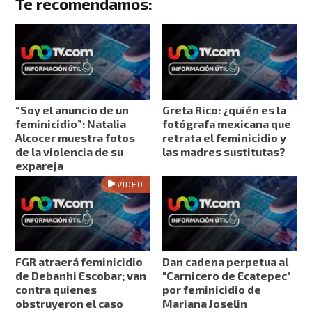
Te recomendamos:
“Soy el anuncio de un
Greta Rico: ¿quién es la
feminicidio”: Natalia
fotógrafa mexicana que
Alcocer muestra fotos
retrata el feminicidio y
de la violencia de su
las madres sustitutas?
expareja
VIDEO
FGR atraerá feminicidio
Dan cadena perpetua al
de Debanhi Escobar; van
"Carnicero de Ecatepec"
contra quienes
por feminicidio de
obstruyeron el caso
Mariana Joselin