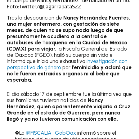
El cuerpo de Nancy Hernández fue hallado en un río.
Foto:Twitter/@LagarrapataS22
Tras la desaparición de
Nancy Hernández Fuentes,
una mujer enfermera, con gestación de siete
meses, de quien no se supo nada luego de que
presuntamente acudiera a la central de
autobuses de Taxqueña en la Ciudad de México
(CDMX) para viajar,
la Fiscalía General del Estado
de Oaxaca (FGEO), halló su cuerpo sin vida e
informó que inició una exhaustiva
investigación con
perspectiva de género
por
feminicidio y aclaró que
no le fueron extraídos órganos ni al bebé que
esperaba.
El día sábado 17 de septiembre fue la última vez que
sus familiares tuvieron noticias de
Nancy
Hernández, quien aparentemente viajaría a Cruz
Grande en el estado de Guerrero, pero nunca
llegó y ya no tuvieron comunicación con ella.
�La
@FISCALIA_GobOax
informó sobre el