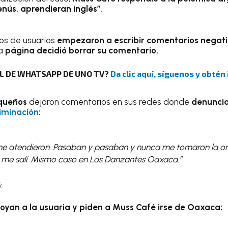
nús, aprendieran inglés”.
os de usuarios
empezaron a escribir comentarios negati
la
página decidió borrar su comentario.
AL DE WHATSAPP DE UNO TV?
Da clic aquí, síguenos y obtén
queños
dejaron comentarios en sus redes donde
denuncia
riminación
:
 atendieron. Pasaban y pasaban y nunca me tomaron la ord
e me salí. Mismo caso en Los Danzantes Oaxaca.”
k
yan a la usuaria y piden a Muss Café irse de Oaxaca: