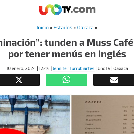
Inicio
»
Estados
»
Oaxaca
»
minación”: tunden a Muss Caf
por tener menús en inglés
10 enero, 2024
| 12:44
|
Jennifer Turrubiartes
| UnoTV | Oaxaca