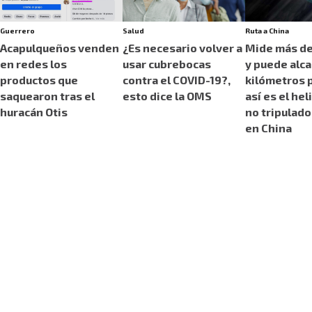
Guerrero
Salud
Ruta a China
Acapulqueños venden
¿Es necesario volver a
Mide más de
en redes los
usar cubrebocas
y puede alca
productos que
contra el COVID-19?,
kilómetros p
saquearon tras el
esto dice la OMS
así es el he
huracán Otis
no tripulado
en China