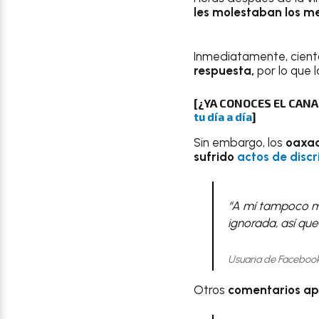
les molestaban los me
Inmediatamente, cient
respuesta,
por lo que 
[¿YA CONOCES EL CAN
tu día a día
]
Sin embargo, los
oaxa
sufrido
actos de disc
“A mí tampoco me
ignorada, así qu
Usuaria de Faceboo
Otros
comentarios apo