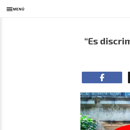
MENÚ
“Es discri