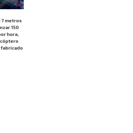
 7 metros
nzar 150
or hora,
licóptero
 fabricado