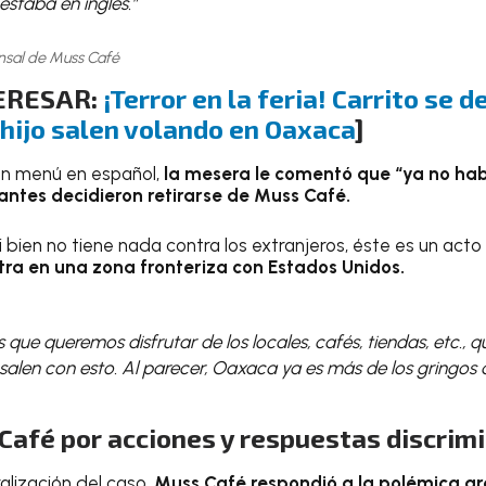
staba en inglés.”
nsal de Muss Café
TERESAR:
¡Terror en la feria! Carrito se 
 hijo salen volando en Oaxaca
]
un menú en español,
la mesera le comentó que “ya no habí
ntes decidieron retirarse de Muss Café.
i bien no tiene nada contra los extranjeros, éste es un act
ra en una zona fronteriza con Estados Unidos.
ue queremos disfrutar de los locales, cafés, tiendas, etc., q
salen con esto. Al parecer, Oaxaca ya es más de los gringos 
Café por acciones y respuestas discrim
alización del caso,
Muss Café respondió a la polémica a