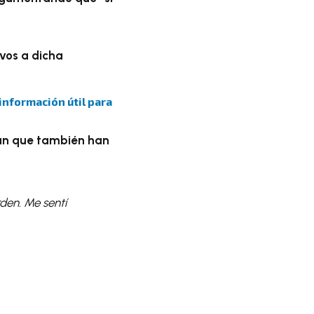
vos a dicha
 información útil para
n que también han
en. Me sentí