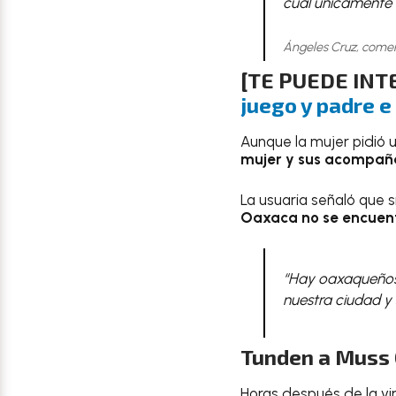
cual únicamente e
Ángeles Cruz, come
[TE PUEDE IN
juego y padre e
Aunque la mujer pidió 
mujer y sus acompaña
La usuaria señaló que s
Oaxaca no se encuent
“Hay oaxaqueños q
nuestra ciudad y 
Tunden a Muss 
Horas después de la vir