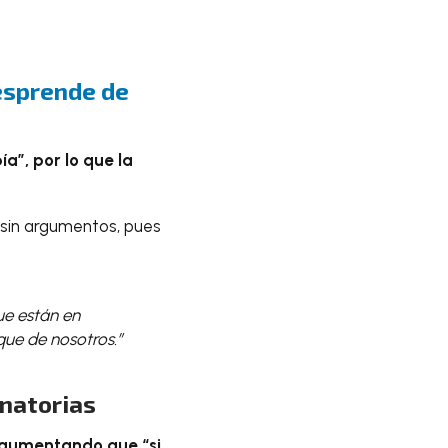
desprende de
a”, por lo que la
o sin argumentos, pues
ue están en
que de nosotros.”
inatorias
rgumentando que “si