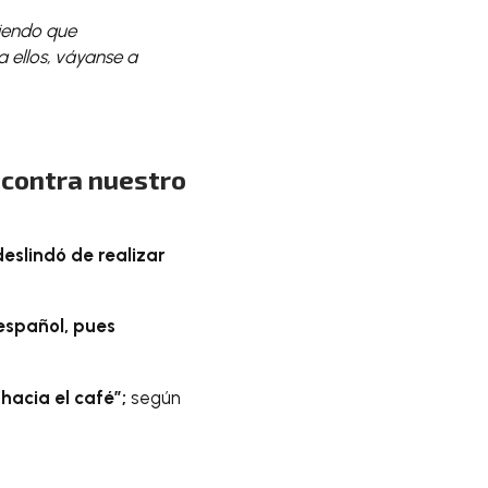
giendo que
a ellos, váyanse a
 contra nuestro
slindó de realizar
español, pues
hacia el café”;
según