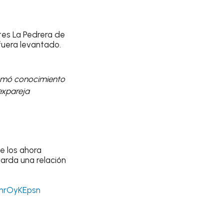
ntes La Pedrera de
 fuera levantado.
tomó conocimiento
expareja
e los ahora
arda una relación
qnrOyKEpsn