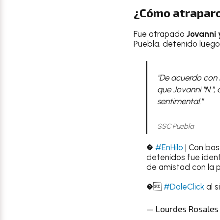
¿Cómo atraparo
Fue atrapado
Jovanni 
Puebla, detenido lueg
"De acuerdo con 
que Jovanni "N.",
sentimental."
SSC Puebla
�
#EnHilo
| Con bas
detenidos fue ident
de amistad con la 
�
#DaleClick
al s
— Lourdes Rosales