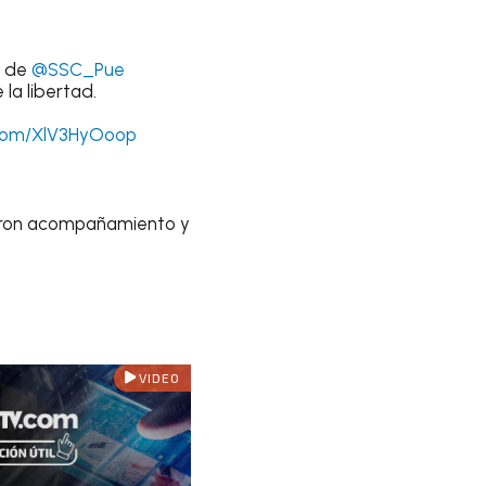
o de
@SSC_Pue
la libertad.
.com/XlV3HyOoop
daron acompañamiento y
VIDEO