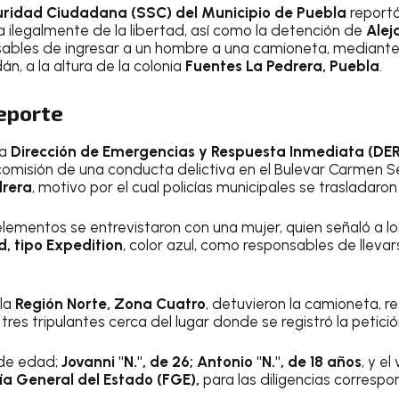
uridad Ciudadana (SSC) del Municipio de Puebla
reportó
a ilegalmente de la libertad, así como la detención de
Aleja
ables de ingresar a un hombre a una camioneta, mediante e
n, a la altura de la colonia
Fuentes La Pedrera, Puebla
.
reporte
la
Dirección de Emergencias y Respuesta Inmediata (DER
comisión de una conducta delictiva en el Bulevar Carmen Ser
drera
, motivo por el cual policías municipales se trasladaron
s elementos se entrevistaron con una mujer, quien señaló a 
, tipo Expedition
, color azul, como responsables de lleva
 la
Región Norte, Zona Cuatro
, detuvieron la camioneta, re
res tripulantes cerca del lugar donde se registró la petición
 de edad;
Jovanni "N.", de 26; Antonio "N.", de 18 años
, y e
lía General del Estado (FGE),
para las diligencias corresp