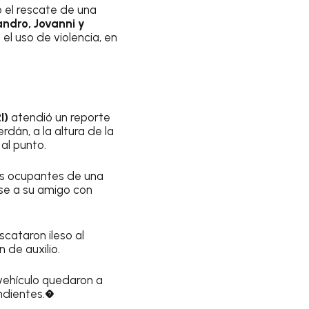
 el rescate de una
ndro, Jovanni y
l uso de violencia, en
I)
atendió un reporte
dán, a la altura de la
 al punto.
los ocupantes de una
rse a su amigo con
scataron ileso al
 de auxilio.
l vehículo quedaron a
ondientes.�