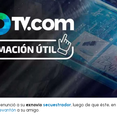
denunció a su
exnovio
secuestrador
, luego de que éste, e
levantón
a su amigo.