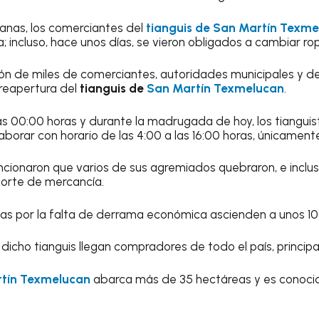
nas, los comerciantes del
tianguis de San Martín Texm
a; incluso, hace unos días, se vieron obligados a cambiar r
ción de miles de comerciantes, autoridades municipales y 
 reapertura del
tianguis de
San Martín Texmelucan
.
las 00:00 horas y durante la madrugada de hoy, los tianguis
borar con horario de las 4:00 a las 16:00 horas, únicament
ncionaron que varios de sus agremiados quebraron, e inclu
porte de mercancía.
as por la falta de derrama económica ascienden a unos 10
icho tianguis llegan compradores de todo el país, principa
tín Texmelucan
abarca más de 35 hectáreas y es conocid