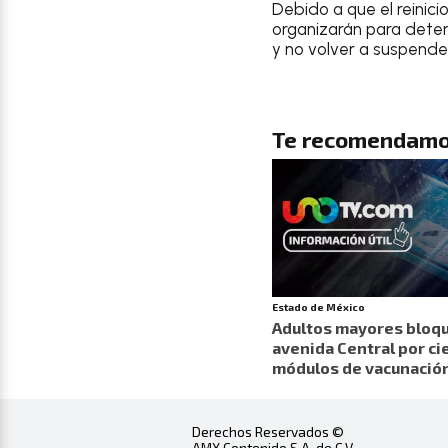
Debido a que el reinic
organizarán para deter
y no volver a suspend
Te recomendamo
Estado de México
Adultos mayores bloq
avenida Central por ci
módulos de vacunació
Derechos Reservados ©
AMX Contenido S.A. de C.V.