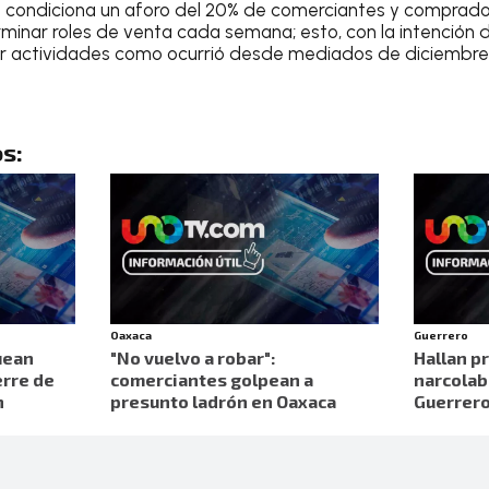
io condiciona un aforo del 20% de comerciantes y comprador
minar roles de venta cada semana; esto, con la intención 
er actividades como ocurrió desde mediados de diciembre
s:
Oaxaca
Guerrero
uean
"No vuelvo a robar":
Hallan pr
erre de
comerciantes golpean a
narcolab
n
presunto ladrón en Oaxaca
Guerrer