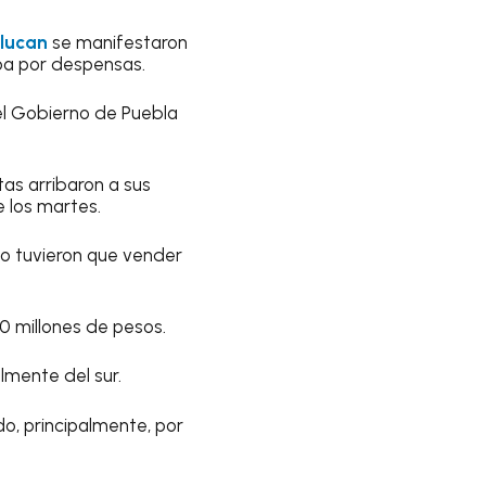
elucan
se manifestaron
opa por despensas.
del Gobierno de Puebla
tas arribaron a sus
e los martes.
so tuvieron que vender
0 millones de pesos.
lmente del sur.
o, principalmente, por