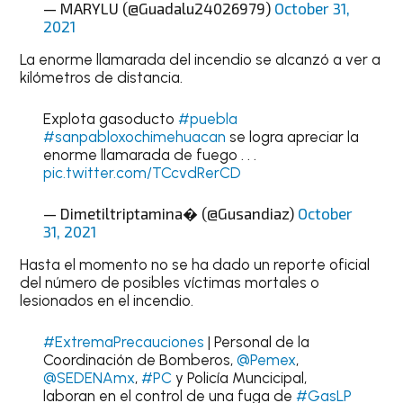
— MARYLU (@Guadalu24026979)
October 31,
2021
La enorme llamarada del incendio se alcanzó a ver a
kilómetros de distancia.
Explota gasoducto
#puebla
#sanpabloxochimehuacan
se logra apreciar la
enorme llamarada de fuego . . .
pic.twitter.com/TCcvdRerCD
— Dimetiltriptamina� (@Gusandiaz)
October
31, 2021
Hasta el momento no se ha dado un reporte oficial
del número de posibles víctimas mortales o
lesionados en el incendio.
#ExtremaPrecauciones
| Personal de la
Coordinación de Bomberos,
@Pemex
,
@SEDENAmx
,
#PC
y Policía Muncicipal,
laboran en el control de una fuga de
#GasLP