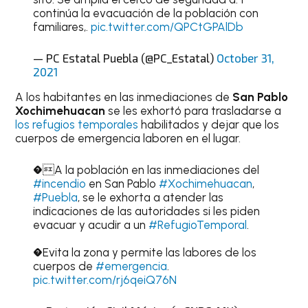
continúa la evacuación de la población con
familiares,.
pic.twitter.com/QPCtGPAlDb
— PC Estatal Puebla (@PC_Estatal)
October 31,
2021
A los habitantes en las inmediaciones de
San Pablo
Xochimehuacan
se les exhortó para trasladarse a
los refugios temporales
habilitados y dejar que los
cuerpos de emergencia laboren en el lugar.
�A la población en las inmediaciones del
#incendio
en San Pablo
#Xochimehuacan
,
#Puebla
, se le exhorta a atender las
indicaciones de las autoridades si les piden
evacuar y acudir a un
#RefugioTemporal
.
�Evita la zona y permite las labores de los
cuerpos de
#emergencia
.
pic.twitter.com/rj6qeiQ76N