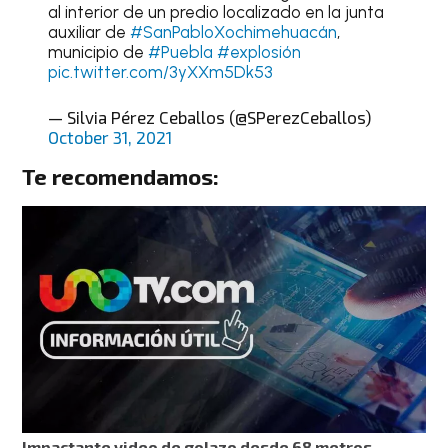
al interior de un predio localizado en la junta
auxiliar de
#SanPabloXochimehuacán
,
municipio de
#Puebla
#explosión
pic.twitter.com/3yXXm5Dk53
— Silvia Pérez Ceballos (@SPerezCeballos)
October 31, 2021
Te recomendamos:
Impactante video de golazo desde 68 metros