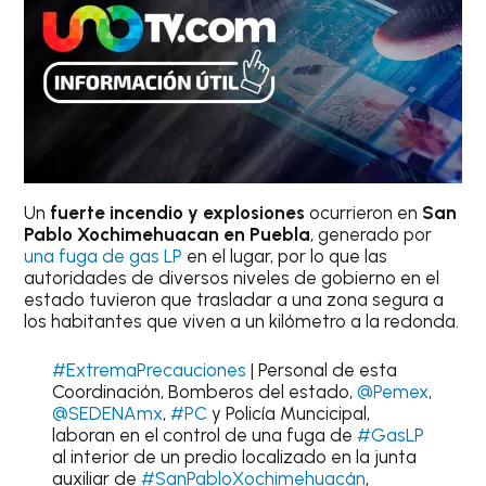
Un
fuerte incendio y explosiones
ocurrieron en
San
Pablo Xochimehuacan en Puebla
, generado por
una fuga de gas LP
en el lugar, por lo que las
autoridades de diversos niveles de gobierno en el
estado tuvieron que trasladar a una zona segura a
los habitantes que viven a un kilómetro a la redonda.
#ExtremaPrecauciones
| Personal de esta
Coordinación, Bomberos del estado,
@Pemex
,
@SEDENAmx
,
#PC
y Policía Muncicipal,
laboran en el control de una fuga de
#GasLP
al interior de un predio localizado en la junta
auxiliar de
#SanPabloXochimehuacán
,