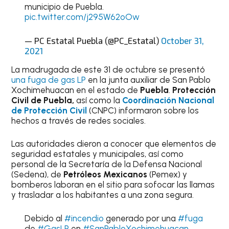
municipio de Puebla.
pic.twitter.com/j295W62oOw
— PC Estatal Puebla (@PC_Estatal)
October 31,
2021
La madrugada de este 31 de octubre se presentó
una fuga de gas LP
en la junta auxiliar de San Pablo
Xochimehuacan en el estado de
Puebla
.
Protección
Civil de Puebla,
así como la
Coordinación Nacional
de Protección Civil
(CNPC) informaron sobre los
hechos a través de redes sociales.
Las autoridades dieron a conocer que elementos de
seguridad estatales y municipales, así como
personal de la Secretaría de la Defensa Nacional
(Sedena), de
Petróleos Mexicanos
(Pemex) y
bomberos laboran en el sitio para sofocar las llamas
y trasladar a los habitantes a una zona segura.
Debido al
#incendio
generado por una
#fuga
de
#GasLP
en
#SanPabloXochimehuacan
,