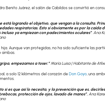
ro Benito Juárez, el salón de Cabildos se convirtió en consu
e está logrando el objetivo, que vengan a la consulta. Pri
dades respiratorias. Esto sí obviamente es por la caída d
s incluso ya empiezan con padecimientos oculares”
. Ana K
cano
u hija. Aunque van protegidas, no ha sido suficiente las part
e ambas.
gripa, empezamos a toser.”
María Luisa | Habitante de Atlix
al, a solo 12 kilómetros del corazón de
Don Goyo
, una amb
amentos.
 si es que así lo necesita, y la prevención que es, decirl
brebocas, protección de ojos, lavado de manos”.
Ana Kare
cano