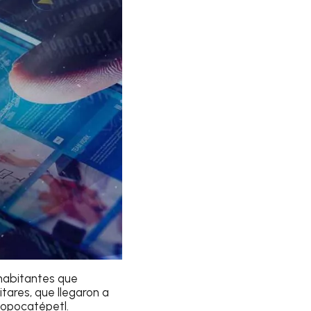
s habitantes que
tares, que llegaron a
Popocatépetl.