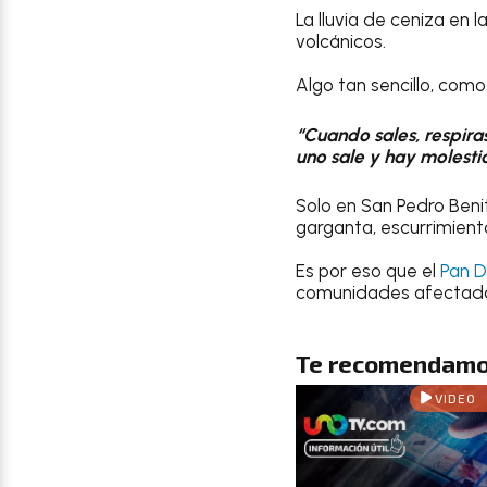
La lluvia de ceniza en l
volcánicos.
Algo tan sencillo, como
“Cuando sales, respiras
uno sale y hay molestia
Solo en San Pedro Beni
garganta, escurrimiento
Es por eso que el
Pan DN
comunidades afectad
Te recomendamo
VIDEO