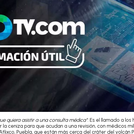
que quiera asistir a una consulta médica”
: Es el llamado a lo
 la ceniza para que acudan a una revisión, con médicos mili
tlixco, Puebla, que están más cerca del cráter del volcán 