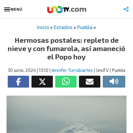
MENÚ
Inicio
»
Estados
»
Puebla
»
Hermosas postales: repleto de
nieve y con fumarola, así amaneció
el Popo hoy
30 junio, 2024
| 13:10
|
Jennifer Turrubiartes
| UnoTV | Puebla