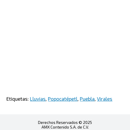
Etiquetas:
Lluvias
,
Popocatépetl
,
Puebla
,
Virales
Derechos Reservados © 2025
AMX Contenido S.A. de C.V.