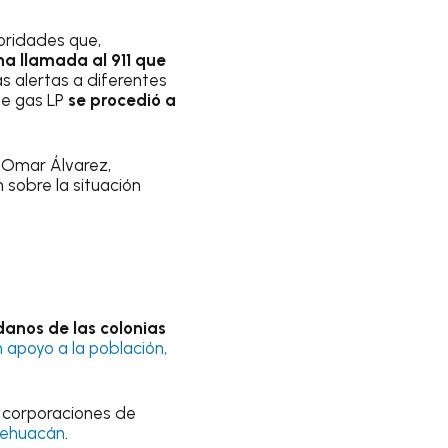
oridades que,
a llamada al 911 que
las alertas a diferentes
de gas LP
se procedió a
, Omar Álvarez,
n sobre la situación
danos de las colonias
 apoyo a la población,
, corporaciones de
ehuacán
.