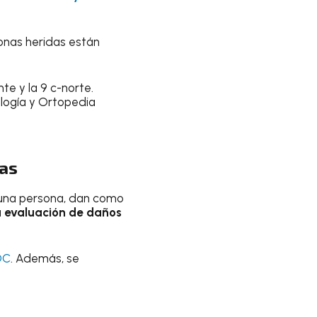
sonas heridas están
nte y la 9 c-norte.
logía y Ortopedia
das
e una persona, dan como
a evaluación de daños
OC
. Además, se