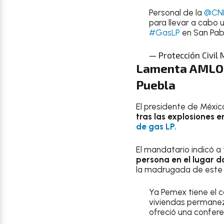
Personal de la
@CN
para llevar a cabo 
#GasLP
en San Pab
— Protección Civi
Lamenta AMLO d
Puebla
El presidente de Méxic
tras las explosiones 
de gas LP.
El mandatario indicó a
persona en el lugar d
la madrugada de este
Ya Pemex tiene el c
viviendas permanez
ofreció una confer