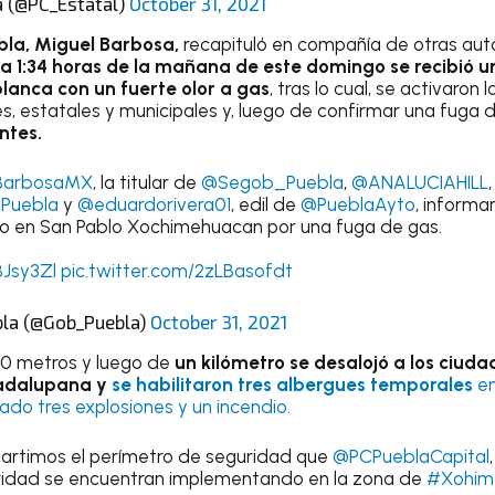
a (@PC_Estatal)
October 31, 2021
la, Miguel Barbosa,
recapituló en compañía de otras aut
 1:34 horas de la mañana de este domingo se recibió un
lanca con un fuerte olor a gas
, tras lo cual, se activaron 
s, estatales y municipales y, luego de confirmar una fuga 
ntes.
arbosaMX
, la titular de
@Segob_Puebla
,
@ANALUCIAHILL
Puebla
y
@eduardorivera01
, edil de
@PueblaAyto
, informa
ido en San Pablo Xochimehuacan por una fuga de gas.
BJsy3Zl
pic.twitter.com/2zLBasofdt
bla (@Gob_Puebla)
October 31, 2021
500 metros y luego de
un kilómetro se desalojó a los ciuda
uadalupana y
se habilitaron tres albergues temporales
en
ciado tres explosiones y un incendio.
artimos el perímetro de seguridad que
@PCPueblaCapital
ridad se encuentran implementando en la zona de
#Xohim