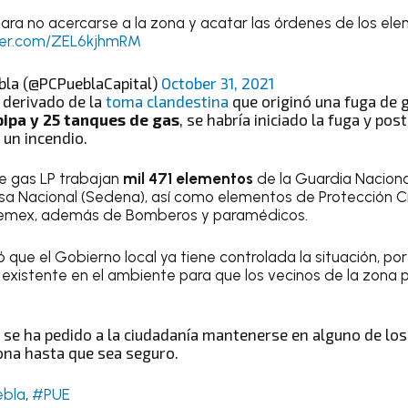
ara no acercarse a la zona y acatar las órdenes de los el
tter.com/ZEL6kjhmRM
bla (@PCPueblaCapital)
October 31, 2021
derivado de la
toma clandestina
que originó una fuga de 
pipa y 25 tanques de gas
, se habría iniciado la fuga y po
 un incendio.
de gas LP trabajan
mil 471 elementos
de la Guardia Nacional
sa Nacional (Sedena), así como elementos de Protección Civi
e Pemex, además de Bomberos y paramédicos.
 que el Gobierno local ya tiene controlada la situación, por
existente en el ambiente para que los vecinos de la zona 
se ha pedido a la ciudadanía mantenerse en alguno de los
zona hasta que sea seguro.
bla
,
#PUE