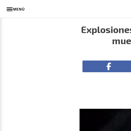
MENÚ
Explosiones
muer