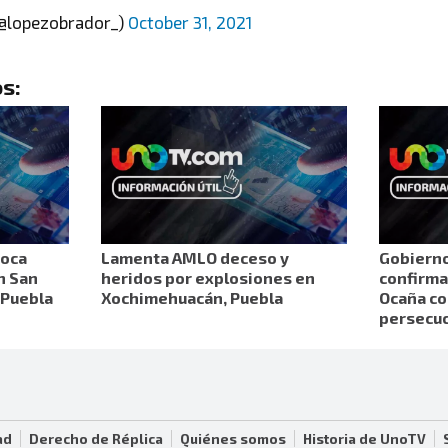
@lopezobrador_)
October 31, 2021
s:
voca
Lamenta AMLO deceso y
Gobierno 
n San
heridos por explosiones en
confirma
 Puebla
Xochimehuacán, Puebla
Ocaña co
persecu
ad
Derecho de Réplica
Quiénes somos
Historia de UnoTV