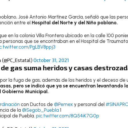
 poblano, José Antonio Martínez García, señaló que las per
ención entre
el
Hospital del Norte y del Niño poblano.
gue en la colonia Villa Frontera ubicado en la calle 100 ponie
 a personas que se encontraban en el Hospital de Traumato
c.twitter.com/PgLBV8ppj3
a (@PC_Estatal)
October 31, 2021
 de gas suma heridos y casas destroza
 por la fuga de gas, además de los heridos y el deceso d
casas, pero se indicó que ya se encuentran levantando l
l Gobierno Municipal.
dinación
con Ductos de
@Pemex
y personal del
#SINAPR
ncia de la
@Segob_Puebla
1
icipal de Puebla.
pic.twitter.com/8Q54iK7G0p