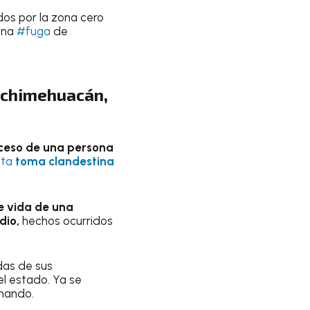
idos por la zona cero
 una
#fuga
de
ochimehuacán,
ceso de una persona
nta
toma clandestina
e vida de una
dio,
hechos ocurridos
das de sus
l estado. Ya se
mando.