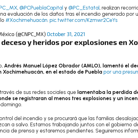
PC_MX
,
@PCPueblaCapital
y
@PC_Estatal
, realizan recorr
una evaluación de los daños tras el incendio generado por
lo
#Xochimehuacán
.
pic.twitter.com/Kzmwr2CeYs
l México (@CNPC_MX)
October 31, 2021
eceso y heridos por explosiones en X
o,
Andrés Manuel López Obrador (AMLO), lamentó el de
en Xochimehuacán, en el estado de Puebla
por una presu
 través de sus redes sociales que
lamentaba la perdida d
onde se registraran al menos tres explosiones y un incen
 domingo.
ontrol del incendio y se procurará que las familias desaloja
can a salvo. Estamos trabajando juntos con el gobierno de
encia de prensa y estaremos pendientes. Seguiremos infor