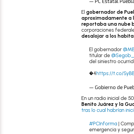
— PC Estatal Puebl
El
gobernador de Pueb
aproximadamente a la
reportaba una nube b
corporaciones federale
desalojar a los habita
El gobernador
@MB
titular de
@Segob_
del siniestro ocurr
�4
https://t.co/SyB
— Gobierno de Pue
En un radio inicial de 
Benito Juárez y la G
tras lo cual habrían ini
#PCInforma
| Comp
emergencia y segu