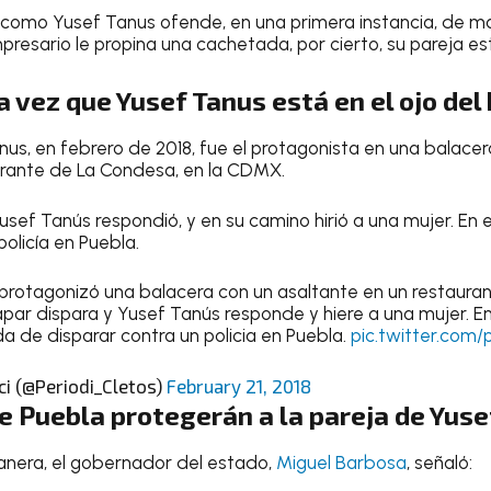
 como Yusef Tanus ofende, en una primera instancia, de m
mpresario le propina una cachetada, por cierto, su pareja 
a vez que Yusef Tanus está en el ojo del
nus, en febrero de 2018, fue el protagonista en una balace
urante de La Condesa, en la CDMX.
Yusef Tanús respondió, y en su camino hirió a una mujer. En 
policía en Puebla.
protagonizó una balacera con un asaltante en un restaura
par dispara y Yusef Tanús responde y hiere a una mujer. E
 de disparar contra un policia en Puebla.
pic.twitter.com
ci (@Periodi_Cletos)
February 21, 2018
e Puebla protegerán a la pareja de Yuse
anera, el gobernador del estado,
Miguel Barbosa
, señaló: