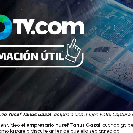
rio Yusef Tanus Gazal
,
golpea a una mujer. Foto: Captura 
 en video
el empresario Yusef Tanus Gazal
, cuando golpe
mo la pareja discute antes de que ella sea agredida.