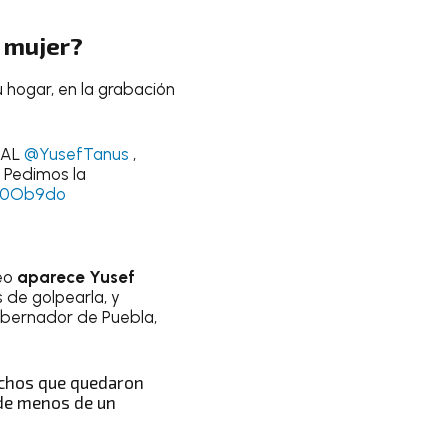
a mujer?
 hogar, en la grabación
ZAL
@YusefTanus
,
. Pedimos la
MZ0Ob9do
deo
aparece Yusef
 de golpearla, y
gobernador de Puebla,
hechos que quedaron
 de menos de un