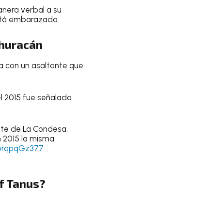
anera verbal a su
está embarazada.
 huracán
ra con un asaltante que
el 2015 fue señalado
nte de La Condesa,
n 2015 la misma
/prqpqGz377
f Tanus?