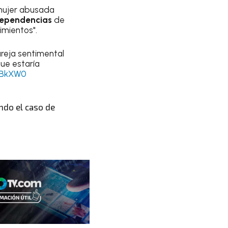
 mujer abusada
 dependencias
de
imientos".
areja sentimental
ue estaría
ZBkXW0
ndo el caso de