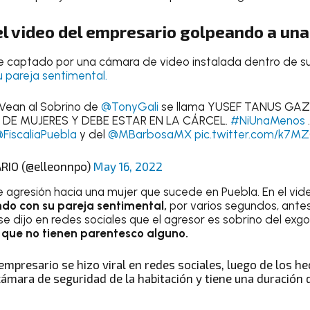
el video del empresario golpeando a un
e captado por una cámara de video instalada dentro de su
 pareja sentimental.
ean al Sobrino de
@TonyGali
se llama YUSEF TANUS GA
DE MUJERES Y DEBE ESTAR EN LA CÁRCEL.
#NiUnaMenos
FiscaliaPuebla
y del
@MBarbosaMX
pic.twitter.com/k7
RIO (@elleonnpo)
May 16, 2022
 agresión hacia una mujer que sucede en Puebla. En el vi
do con su pareja sentimental,
por varios segundos, antes
 se dijo en redes sociales que el agresor es sobrino del ex
 que no tienen parentesco alguno.
empresario se hizo viral en redes sociales, luego de los 
cámara de seguridad de la habitación y tiene una duración