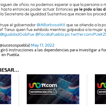
rsiguen de oficio, no podemos esperar a que la persona o
y hasta entonces poder actuar. Entonces
yo le pido a las
la Secretaría de Igualdad Sustantiva que inicien los proced
struye el gobernador
@MBarbosaMX
que se atienda a la p
f Tanus quien fue exhibido mientras golpeaba a la mujer q
@IgualdadGobPue
@FiscaliaPuebla
pic.twitter.com/PUeK
(@sucesospuebla)
May 17, 2022
giró instrucciones a las dependencias para investigar a fo
r en Puebla.
ERESAR…