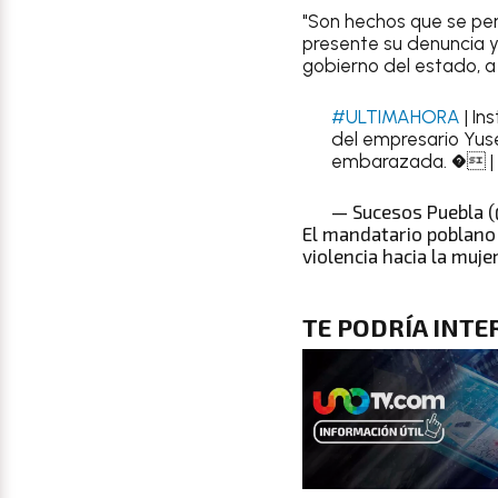
"Son hechos que se pe
presente su denuncia 
gobierno del estado, a 
#ULTIMAHORA
| In
del empresario Yuse
embarazada. � |
— Sucesos Puebla 
El mandatario poblano 
violencia hacia la muje
TE PODRÍA INT