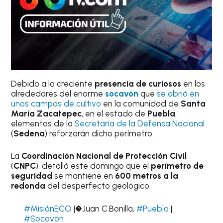
Debido a la creciente
presencia de curiosos
en los
alrededores del enorme
socavón
que
se abrió en
unos campos de cultivo
en la comunidad de
Santa
María Zacatepec
, en el estado de
Puebla
,
elementos de la
Secretaría de la Defensa Nacional
(
Sedena
) reforzarán dicho perímetro.
La
Coordinación Nacional de Protección Civil
(
CNPC
), detalló este domingo que el
perímetro de
seguridad
se mantiene en
600 metros a la
redonda
del desperfecto geológico.
#MisiónECO
|�Juan C.Bonilla,
#Puebla
|
#Socavón