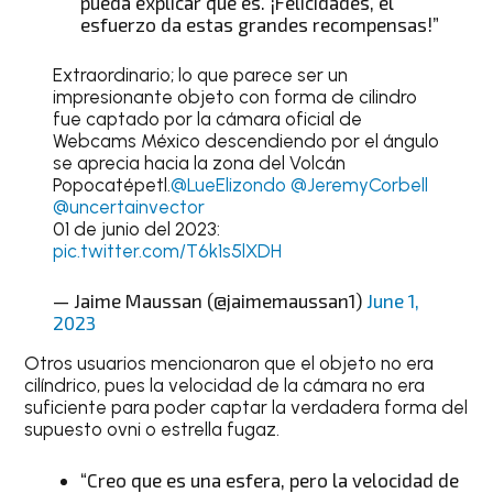
pueda explicar qué es. ¡Felicidades, el
esfuerzo da estas grandes recompensas!”
Extraordinario; lo que parece ser un
impresionante objeto con forma de cilindro
fue captado por la cámara oficial de
Webcams México descendiendo por el ángulo
se aprecia hacia la zona del Volcán
Popocatépetl.
@LueElizondo
@JeremyCorbell
@uncertainvector
01 de junio del 2023:
pic.twitter.com/T6k1s5lXDH
— Jaime Maussan (@jaimemaussan1)
June 1,
2023
Otros usuarios mencionaron que el objeto no era
cilíndrico, pues la velocidad de la cámara no era
suficiente para poder captar la verdadera forma del
supuesto ovni o estrella fugaz.
“Creo que es una esfera, pero la velocidad de