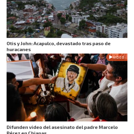
Otis y John: Acapulco, devastado tras paso de
huracanes
VIDEO
Difunden video del asesinato del padre Marcelo
Pérez en Chiapas