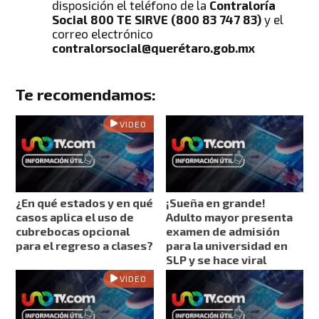
disposición el teléfono de la
Contraloría
Social 800 TE SIRVE (800 83 747 83)
y el
correo electrónico
contralorsocial@querétaro.gob.mx
Te recomendamos:
VIDEO
¿En qué estados y en qué
¡Sueña en grande!
casos aplica el uso de
Adulto mayor presenta
cubrebocas opcional
examen de admisión
para el regreso a clases?
para la universidad en
SLP y se hace viral
VIDEO