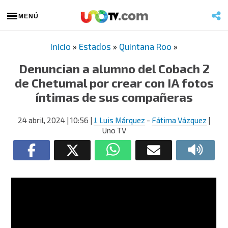
MENÚ
Inicio
»
Estados
»
Quintana Roo
»
Denuncian a alumno del Cobach 2
de Chetumal por crear con IA fotos
íntimas de sus compañeras
24 abril, 2024
| 10:56
|
J. Luis Márquez
-
Fátima Vázquez
|
Uno TV