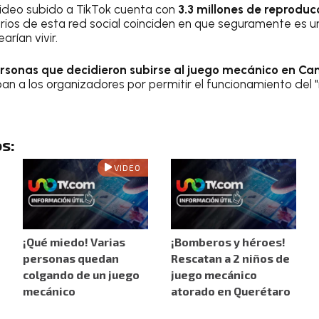
video subido a TikTok cuenta con
3.3 millones de reprodu
arios de esta red social coinciden en que seguramente es u
rían vivir.
personas que decidieron subirse al juego mecánico en Ca
an a los organizadores por permitir el funcionamiento del "
s:
VIDEO
¡Qué miedo! Varias
¡Bomberos y héroes!
personas quedan
Rescatan a 2 niños de
colgando de un juego
juego mecánico
mecánico
atorado en Querétaro