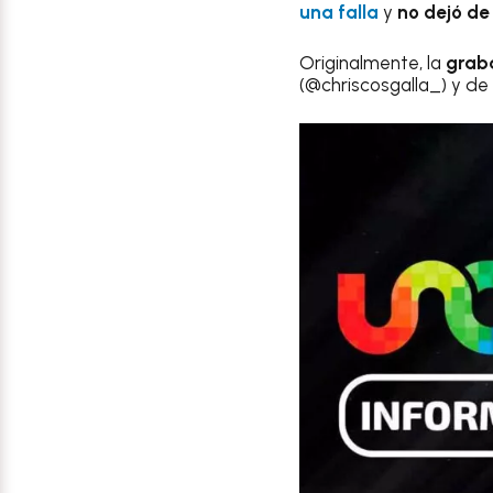
una falla
y
no dejó de
Originalmente, la
graba
(@chriscosgalla_) y de