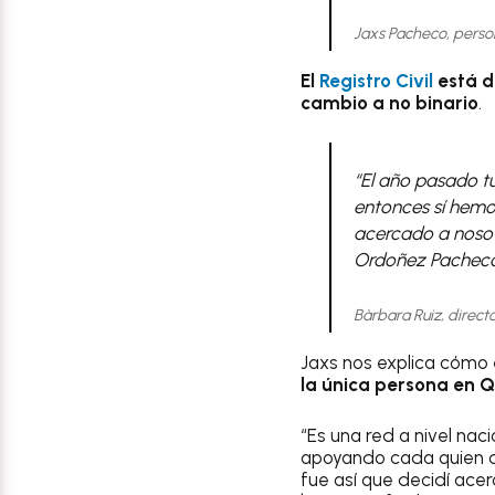
Jaxs Pacheco, person
El
Registro Civil
está d
cambio a no binario
.
“El año pasado t
entonces sí hemo
acercado a nosotr
Ordoñez Pacheco
Bàrbara Ruiz, directo
Jaxs nos explica cómo 
la única persona en Q
“Es una red a nivel na
apoyando cada quien c
fue así que decidí acer