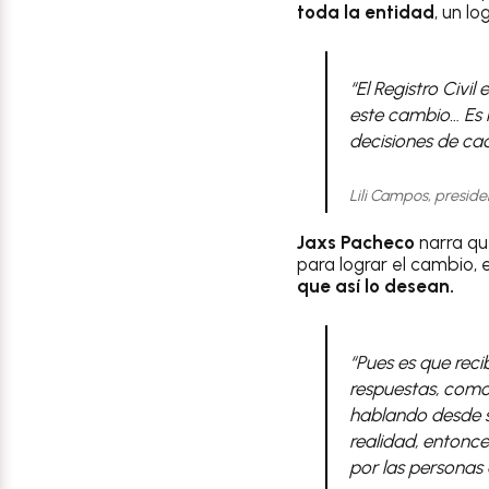
toda la entidad
, un lo
“El Registro Civi
este cambio… Es h
decisiones de ca
Lili Campos, preside
Jaxs Pacheco
narra qu
para lograr el cambio
que así lo desean.
“Pues es que reci
respuestas, como
hablando desde su
realidad, entonce
por las personas 