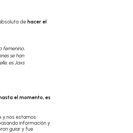
d absoluta de
hacer el
o femenino,
enes se han
lle, es Jaxs
hasta el momento, es
te y nos estamos
pasando información y
ron guiar y fue