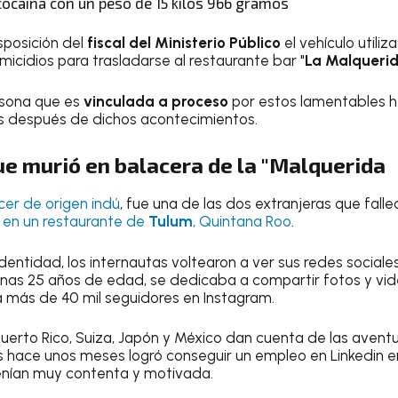
cocaína con un peso de 15 kilos 966 gramos
sposición del
fiscal del Ministerio Público
el vehículo utili
micidios para trasladarse al restaurante bar "
La Malqueri
rsona que es
vinculada a proceso
por estos lamentables he
 después de dichos acontecimientos.
ue murió en balacera de la "Malquerida
ncer de origen indú
, fue una de las dos extranjeras que fall
 en un restaurante de
Tulum
, Quintana Roo
.
identidad, los internautas voltearon a ver sus redes social
nas 25 años de edad, se dedicaba a compartir fotos y video
a más de 40 mil seguidores en Instagram.
 Puerto Rico, Suiza, Japón y México dan cuenta de las aven
 hace unos meses logró conseguir un empleo en Linkedin en
enían muy contenta y motivada.