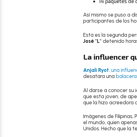
14 paquetes de 
Así mismo se puso a di
participantes de los ho
Esta es la segunda pe
José "L"
detenido horas
La influencer q
Anjali Ryot
, una influe
desatara una
balacera
Al darse a conocer su 
que esta joven, de ape
que la hizo acreedora 
Imágenes de Filipinas,
el mundo, quien apenas
Unidos. Hecho que la t