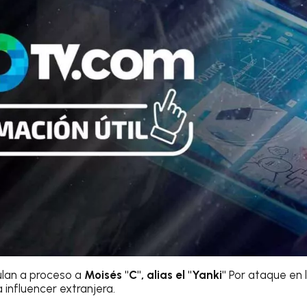
culan a proceso a
Moisés "C", alias el "Yanki"
Por ataque en 
influencer extranjera.