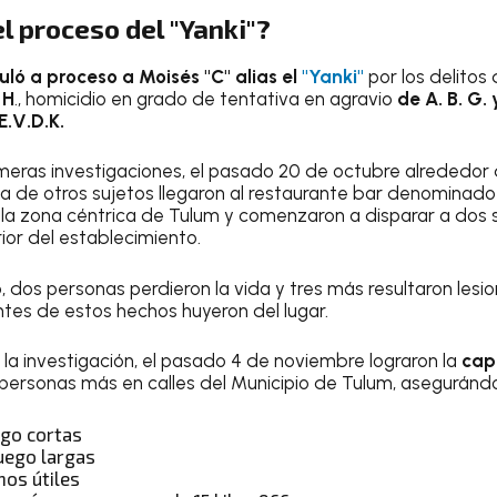
l proceso del "Yanki"?
uló a proceso a Moisés "C" alias el
"Yanki"
por los delitos 
 H
., homicidio en grado de tentativa en agravio
de A. B. G.
E.V.D.K.
meras investigaciones, el pasado 20 de octubre alrededor d
 de otros sujetos llegaron al restaurante bar denominad
n la zona céntrica de Tulum y comenzaron a disparar a dos 
ior del establecimiento.
 dos personas perdieron la vida y tres más resultaron lesio
ntes de estos hechos huyeron del lugar.
 la investigación, el pasado 4 de noviembre lograron la
cap
 personas más en calles del Municipio de Tulum, asegurándo
go cortas
uego largas
hos útiles