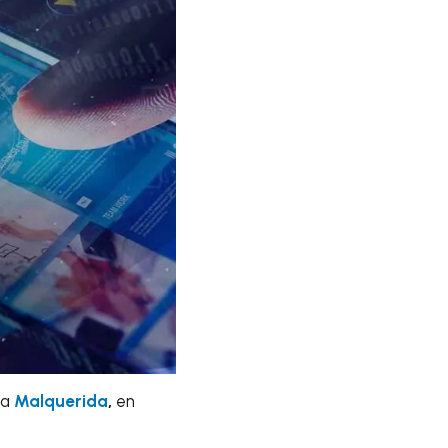
la
Malquerida
,
en