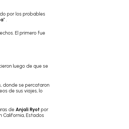
zado por los probables
da
" .
chos. El primero fue
ecieron luego de que se
es, donde se percataron
s de sus viajes, lo
turas de
Anjali Ryot
por
 California, Estados