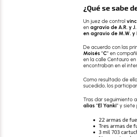
¿Qué se sabe de
Un juez de control
vinc
en
agravio de A.R. y J.
en agravio de M.W. y 
De acuerdo con las pri
Moisés "C"
en compañía
en la calle Centauro e
encontraban en el inter
Como resultado de ello,
sucedido, los participa
Tras dar seguimiento a
alias "El Yanki"
y siete
22 armas de fue
Tres armas de f
3 mil 703 cartuc