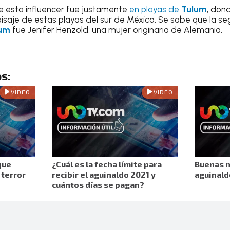
de esta influencer fue justamente
en playas de
Tulum
, dond
isaje de estas playas del sur de México. Se sabe que la seg
um
fue Jenifer Henzold, una mujer originaria de Alemania.
s:
VIDEO
VIDEO
que
¿Cuál es la fecha límite para
Buenas n
 terror
recibir el aguinaldo 2021 y
aguinald
cuántos días se pagan?