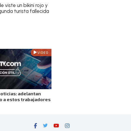
e viste un bikini rojo y
unda turista fallecida
VIDEO
oticias: adelantan
o a estos trabajadores